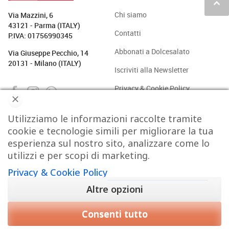
keyboard_arrow_up
Chi siamo
Via Mazzini, 6
43121 - Parma (ITALY)
Contatti
P.IVA: 01756990345
Abbonati a Dolcesalato
Via Giuseppe Pecchio, 14
20131 - Milano (ITALY)
Iscriviti alla Newsletter
Privacy & Cookie Policy
Utilizziamo le informazioni raccolte tramite
PASTICCERIA
BAKERY
GELATO
CAFFÈ & CO.
cookie e tecnologie simili per migliorare la tua
esperienza sul nostro sito, analizzare come lo
CIOCCOLATO
PROTAGONISTI
STRUMENTI
TREND
utilizzi e per scopi di marketing.
Privacy & Cookie Policy
VIDEO
Altre opzioni
Consenti tutto
Copyright © 2015-2026 FOOD S.r.l. - Tutti i diritti di