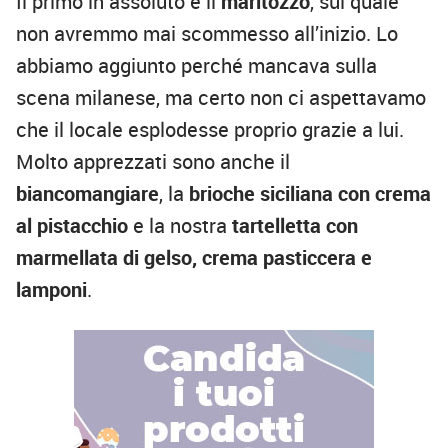
Il primo in assoluto è il
maritozzo
, sul quale
non avremmo mai scommesso all’inizio. Lo
abbiamo aggiunto perché mancava sulla
scena milanese, ma certo non ci aspettavamo
che il locale esplodesse proprio grazie a lui.
Molto apprezzati sono anche il
biancomangiare
, la
brioche siciliana con crema
al pistacchio
e la nostra
tartelletta con
marmellata di gelso, crema pasticcera e
lamponi
.