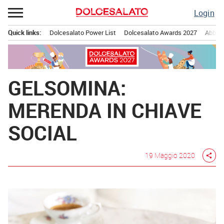
Passa
Login
al
contenuto
Quick links:
Dolcesalato Power List
Dolcesalato Awards 2027
Abbona
Menu principale
GELSOMINA:
MERENDA IN CHIAVE
SOCIAL
19 Maggio 2020
share