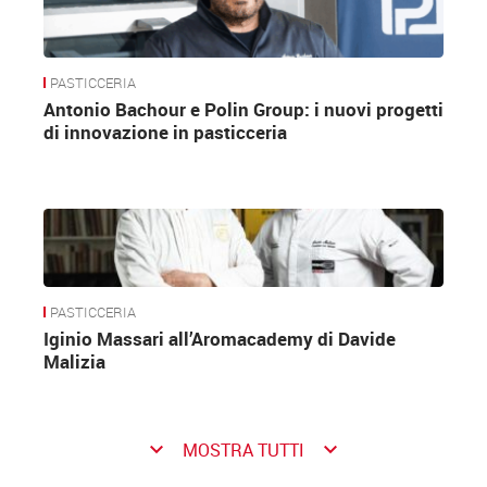
PASTICCERIA
Antonio Bachour e Polin Group: i nuovi progetti
di innovazione in pasticceria
PASTICCERIA
Iginio Massari all’Aromacademy di Davide
Malizia
keyboard_arrow_down
keyboard_arrow_down
MOSTRA TUTTI