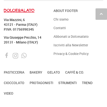
ABOUT FOOTER
keyboard_arrow_up
Chi siamo
Via Mazzini, 6
43121 - Parma (ITALY)
Contatti
P.IVA: 01756990345
Abbonati a Dolcesalato
Via Giuseppe Pecchio, 14
20131 - Milano (ITALY)
Iscriviti alla Newsletter
Privacy & Cookie Policy
PASTICCERIA
BAKERY
GELATO
CAFFÈ & CO.
CIOCCOLATO
PROTAGONISTI
STRUMENTI
TREND
VIDEO