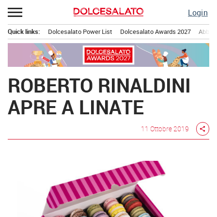
Passa
Login
al
contenuto
Quick links:
Dolcesalato Power List
Dolcesalato Awards 2027
Abbona
Menu principale
ROBERTO RINALDINI
APRE A LINATE
11 Ottobre 2019
share