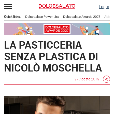
Passa
Login
al
contenuto
Quick links:
Dolcesalato Power List
Dolcesalato Awards 2027
Abbona
Menu principale
LA PASTICCERIA
SENZA PLASTICA DI
NICOLÒ MOSCHELLA
27 Agosto 2019
share