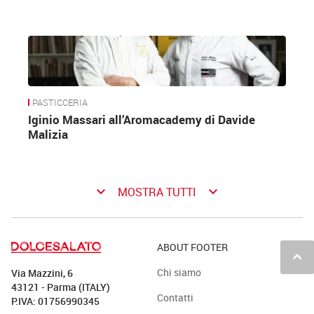
PASTICCERIA
Iginio Massari all’Aromacademy di Davide
Malizia
keyboard_arrow_down
keyboard_arrow_down
MOSTRA TUTTI
ABOUT FOOTER
keyboard_arrow_up
Chi siamo
Via Mazzini, 6
43121 - Parma (ITALY)
Contatti
P.IVA: 01756990345