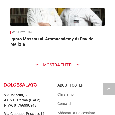
PASTICCERIA
Iginio Massari all’Aromacademy di Davide
Malizia
keyboard_arrow_down
keyboard_arrow_down
MOSTRA TUTTI
ABOUT FOOTER
keyboard_arrow_up
Chi siamo
Via Mazzini, 6
43121 - Parma (ITALY)
Contatti
P.IVA: 01756990345
Abbonati a Dolcesalato
Via Giuseppe Pecchio, 14