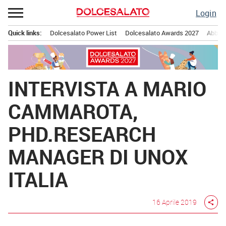
Passa
Login
al
contenuto
Quick links:
Dolcesalato Power List
Dolcesalato Awards 2027
Abbona
Menu principale
INTERVISTA A MARIO
CAMMAROTA,
PHD.RESEARCH
MANAGER DI UNOX
ITALIA
16 Aprile 2019
share