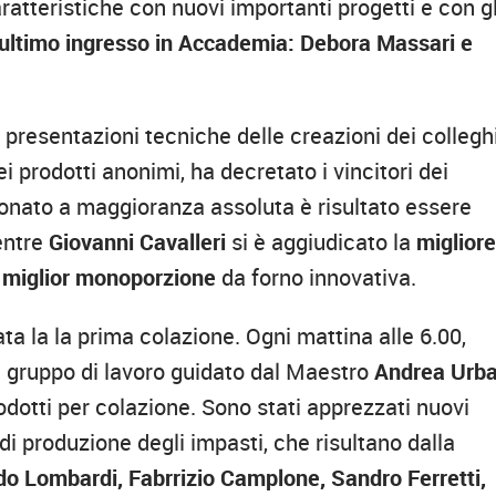
atteristiche con nuovi importanti progetti e con gl
’ultimo ingresso in Accademia: Debora Massari e
presentazioni tecniche delle creazioni dei colleghi
 prodotti anonimi, ha decretato i vincitori dei
onato a maggioranza assoluta è risultato essere
entre
Giovanni Cavalleri
si è aggiudicato la
miglior
a
miglior monoporzione
da forno innovativa.
ta la la prima colazione. Ogni mattina alle 6.00,
il gruppo di lavoro guidato dal Maestro
Andrea Urba
odotti per colazione. Sono stati apprezzati nuovi
i produzione degli impasti, che risultano dalla
o Lombardi, Fabrrizio Camplone, Sandro Ferretti,