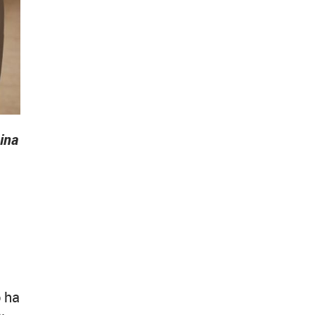
cina
o
ha