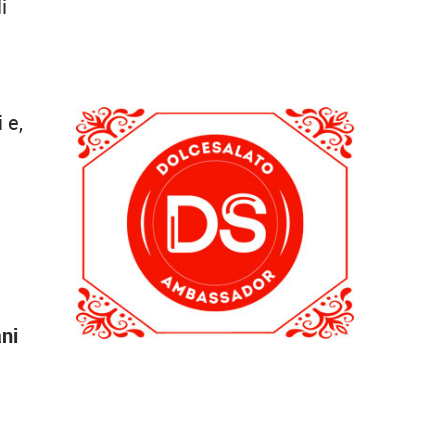
i
 e,
e
ni