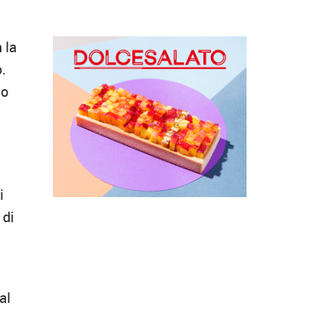
 la
.
no
i
 di
al