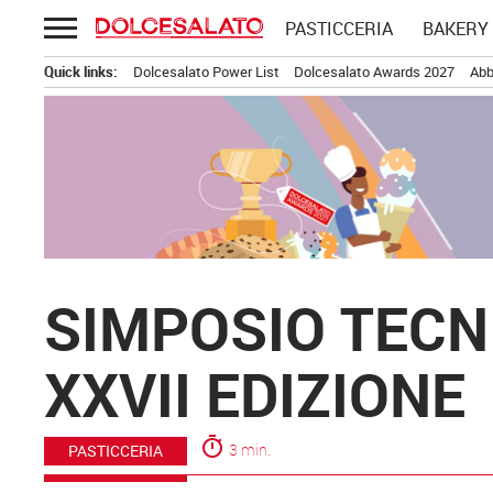
Passa
PASTICCERIA
BAKERY
al
contenuto
Quick links:
Dolcesalato Power List
Dolcesalato Awards 2027
Abb
SIMPOSIO TECN
XXVII EDIZIONE
timer
3 min.
PASTICCERIA