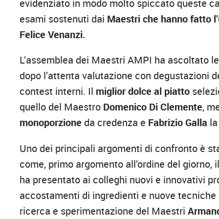
evidenziato in modo molto spiccato queste car
esami sostenuti dai
Maestri che hanno fatto l
Felice Venanzi.
L’assemblea dei Maestri AMPI ha ascoltato le 
dopo l’attenta valutazione con degustazioni dei
contest interni. Il
miglior dolce al piatto
selezi
quello del Maestro
Domenico Di Clemente
, m
monoporzione
da credenza e
Fabrizio Galla
l
Uno dei principali argomenti di confronto è sta
come, primo argomento all’ordine del giorno, 
ha presentato ai colleghi nuovi e innovativi pr
accostamenti di ingredienti e nuove tecniche d
ricerca e sperimentazione del Maestri
Armand