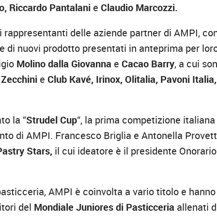
o, Riccardo Pantalani
e
Claudio Marcozzi.
ei rappresentanti delle aziende partner di AMPI, con
 di nuovi prodotto presentati in anteprima per loro
tigio
Molino dalla Giovanna
e
Cacao Barry
, a cui so
 Zecchini
e
Club Kavé, Irinox, Olitalia, Pavoni Italia,
to la “
Strudel Cup
“, la prima competizione italiana
ento di AMPI. Francesco Briglia e Antonella Provett
astry Stars,
il cui ideatore è il presidente Onorario
pasticceria, AMPI è coinvolta a vario titolo e hanno
itori del
Mondiale Juniores di Pasticceria
allenati d