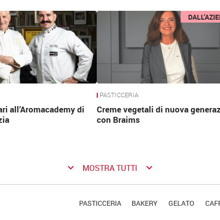
DALL’AZI
PASTICCERIA
ari all’Aromacademy di
Creme vegetali di nuova genera
zia
con Braims
keyboard_arrow_down
keyboard_arrow_down
MOSTRA TUTTI
PASTICCERIA
BAKERY
GELATO
CAFF