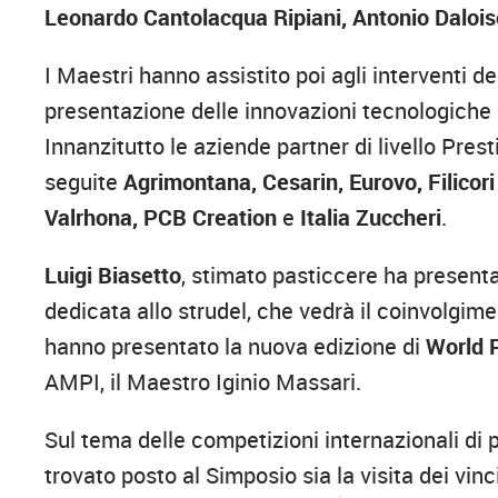
Leonardo Cantolacqua Ripiani, Antonio Dalois
I Maestri hanno assistito poi agli interventi d
presentazione delle innovazioni tecnologiche e
Innanzitutto le aziende partner di livello Pres
seguite
Agrimontana, Cesarin, Eurovo, Filicori
Valrhona, PCB Creation
e
Italia Zuccheri
.
Luigi Biasetto
, stimato pasticcere ha presenta
dedicata allo strudel, che vedrà il coinvolgim
hanno presentato la nuova edizione di
World P
AMPI, il Maestro Iginio Massari.
Sul tema delle competizioni internazionali di 
trovato posto al Simposio sia la visita dei vinc