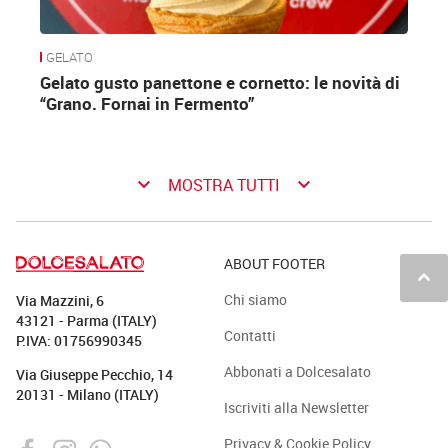
GELATO
Gelato gusto panettone e cornetto: le novità di
“Grano. Fornai in Fermento”
keyboard_arrow_down
keyboard_arrow_down
MOSTRA TUTTI
ABOUT FOOTER
keyboard_arrow_up
Chi siamo
Via Mazzini, 6
43121 - Parma (ITALY)
Contatti
P.IVA: 01756990345
Abbonati a Dolcesalato
Via Giuseppe Pecchio, 14
20131 - Milano (ITALY)
Iscriviti alla Newsletter
Privacy & Cookie Policy