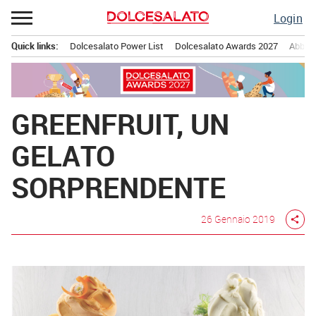
Passa
Login
al
contenuto
Quick links:
Dolcesalato Power List
Dolcesalato Awards 2027
Abbona
Menu principale
GREENFRUIT, UN
GELATO
SORPRENDENTE
26 Gennaio 2019
share