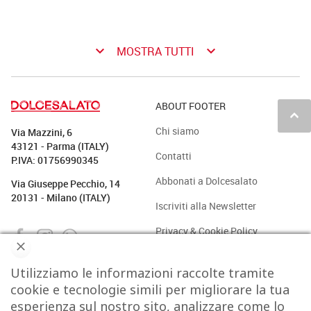
keyboard_arrow_down
keyboard_arrow_down
MOSTRA TUTTI
ABOUT FOOTER
keyboard_arrow_up
Chi siamo
Via Mazzini, 6
43121 - Parma (ITALY)
Contatti
P.IVA: 01756990345
Abbonati a Dolcesalato
Via Giuseppe Pecchio, 14
20131 - Milano (ITALY)
Iscriviti alla Newsletter
Privacy & Cookie Policy
Utilizziamo le informazioni raccolte tramite
PASTICCERIA
BAKERY
GELATO
CAFFÈ & CO.
cookie e tecnologie simili per migliorare la tua
esperienza sul nostro sito, analizzare come lo