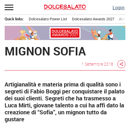
Passa
Login
al
contenuto
Quick links:
Dolcesalato Power List
Dolcesalato Awards 2027
Abbona
Menu principale
MIGNON SOFIA
1 Settembre 2018
share
Artigianalità e materia prima di qualità sono i
segreti di Fabio Boggi per conquistare il palato
dei suoi clienti. Segreti che ha trasmesso a
Luca Mirti, giovane talento a cui ha affi dato la
creazione di “Sofia”, un mignon tutto da
gustare