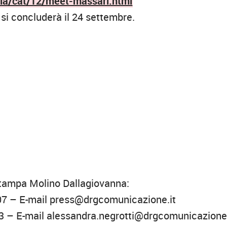
ria/cat/12/meet-massari.html
si concluderà il 24 settembre.
o stampa Molino Dallagiovanna:
 – E-mail press@drgcomunicazione.it
3 – E-mail alessandra.negrotti@drgcomunicazione.