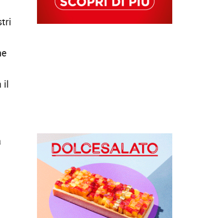
tri
I
ne
 il
a