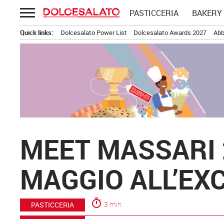
Passa
PASTICCERIA
BAKERY
al
contenuto
Quick links:
Dolcesalato Power List
Dolcesalato Awards 2027
Abb
MEET MASSARI 
MAGGIO ALL’EX
timer
3 min.
PASTICCERIA