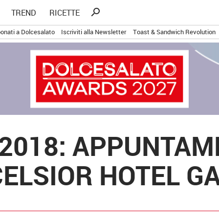
Ricerca
search
TREND
RICETTE
per:
onati a Dolcesalato
Iscriviti alla Newsletter
Toast & Sandwich Revolution
2018: APPUNTAME
CELSIOR HOTEL GA