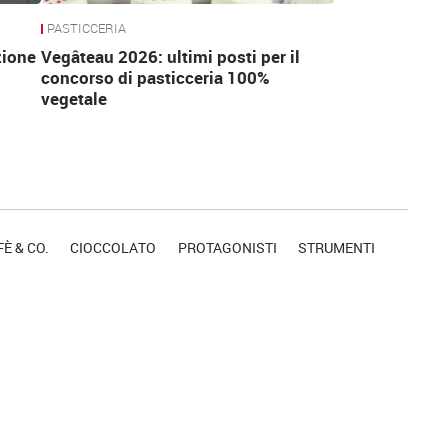
PASTICCERIA
zione
Vegâteau 2026: ultimi posti per il
concorso di pasticceria 100%
vegetale
È & CO.
CIOCCOLATO
PROTAGONISTI
STRUMENTI