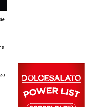
nde
he
zza