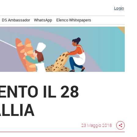
Login
DS Ambassador
WhatsApp
Elenco Whitepapers
NTO IL 28
LLIA
23 Maggio 2018
share