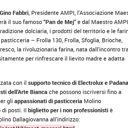
Gino Fabbri
, Presidente AMPI, l’Associazione Maes
zerà il suo famoso
“Pan de Mej”
e dal Maestro AMP
adizione dolciaria, i prodotti del territorio e le fari
asticceria – Frolla 130, Frolla, Sfoglia, Brioche,
co, la rivoluzionaria farina, nata dall’incontro tra
itamente per rinfrescare il lievito madre e adatta
zata con il
supporto tecnico di Electrolux e Padan
sti dell’Arte Bianca
che possono iscriversi fino a
Per gli
appassionati di pasticceria
Molino
di posti. Il
biglietto per i non professionisti
è
ino Dallagiovanna all’indirizzo: