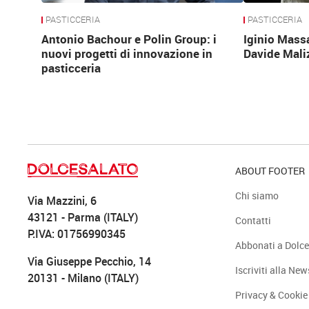
PASTICCERIA
PASTICCERIA
Antonio Bachour e Polin Group: i
Iginio Mass
nuovi progetti di innovazione in
Davide Mali
pasticceria
ABOUT FOOTER
Chi siamo
Via Mazzini, 6
43121 - Parma (ITALY)
Contatti
P.IVA: 01756990345
Abbonati a Dolce
Via Giuseppe Pecchio, 14
Iscriviti alla New
20131 - Milano (ITALY)
Privacy & Cookie