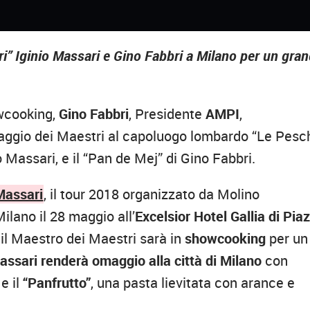
i” Iginio Massari e Gino Fabbri a Milano per un gra
wcooking,
Gino Fabbri
, Presidente
AMPI
,
Omaggio dei Maestri al capoluogo lombardo “Le Pesc
o Massari, e il “Pan de Mej” di Gino Fabbri.
Massari
, il tour 2018 organizzato da Molino
ilano il 28 maggio all’
Excelsior Hotel Gallia di Pia
, il Maestro dei Maestri sarà in
showcooking
per un
assari renderà omaggio alla città di Milano
con
e il
“Panfrutto”
, una pasta lievitata con arance e