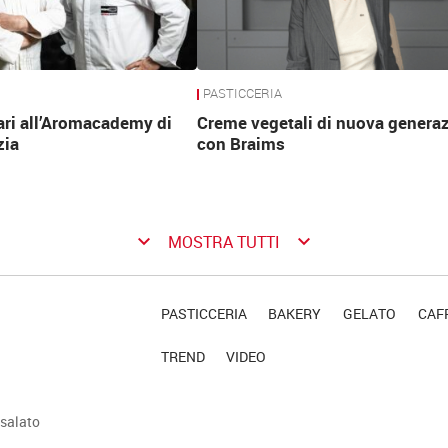
PASTICCERIA
ari all’Aromacademy di
Creme vegetali di nuova genera
zia
con Braims
keyboard_arrow_down
keyboard_arrow_down
MOSTRA TUTTI
PASTICCERIA
BAKERY
GELATO
CAFF
TREND
VIDEO
salato