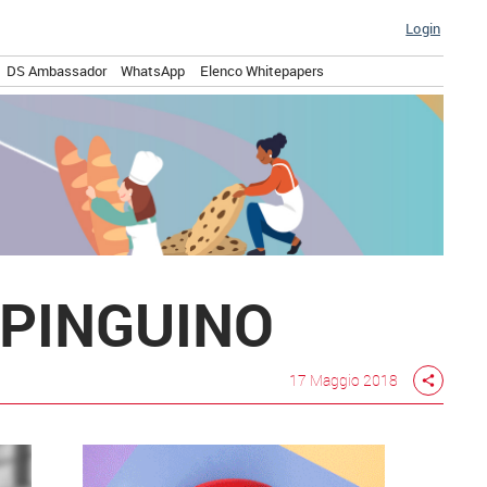
Login
DS Ambassador
WhatsApp
Elenco Whitepapers
OPINGUINO
17 Maggio 2018
share