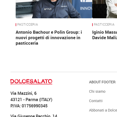
PASTICCERIA
PASTICCERIA
Antonio Bachour e Polin Group: i
Iginio Mass
nuovi progetti di innovazione in
Davide Mali
pasticceria
ABOUT FOOTER
Chi siamo
Via Mazzini, 6
43121 - Parma (ITALY)
Contatti
P.IVA: 01756990345
Abbonati a Dolce
Via Giuseppe Pecchio, 14