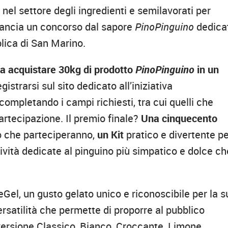
nel settore degli ingredienti e semilavorati per
 lancia un concorso dal sapore
PinoPinguino
dedica
bblica di San Marino.
ta acquistare 30kg di prodotto
PinoPinguino
in un
istrarsi sul sito dedicato all’iniziativa
o, completando i campi richiesti, tra cui quelli che
rtecipazione. Il premio finale?
Una cinquecento
ro che parteciperanno,
un Kit
pratico e divertente p
attività dedicate al pinguino più simpatico e dolce ch
Gel, un gusto gelato unico e riconoscibile per la s
ersatilità che permette di proporre al pubblico
versione Classico, Bianco, Croccante, Limone,