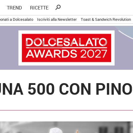
Ricerca
search
TREND
RICETTE
per:
onati a Dolcesalato
Iscriviti alla Newsletter
Toast & Sandwich Revolution
 UNA 500 CON PIN