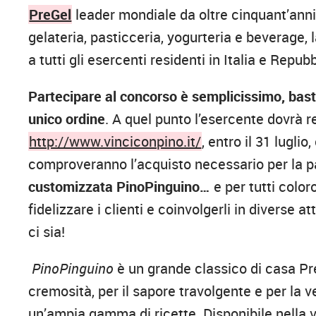
PreGel
leader mondiale da oltre cinquant’anni 
gelateria, pasticceria, yogurteria e beverage,
a tutti gli esercenti residenti in Italia e Repu
Partecipare al concorso è semplicissimo, bas
unico ordine
. A quel punto l’esercente dovrà reg
http://www.vinciconpino.it/
, entro il 31 lugli
comproveranno l’acquisto necessario per la pa
customizzata PinoPinguino…
e per tutti colo
fidelizzare i clienti e coinvolgerli in diverse 
ci sia!
PinoPinguino
è un grande classico di casa Pre
cremosità, per il sapore travolgente e per la v
un’ampia gamma di ricette. Disponibile nella 