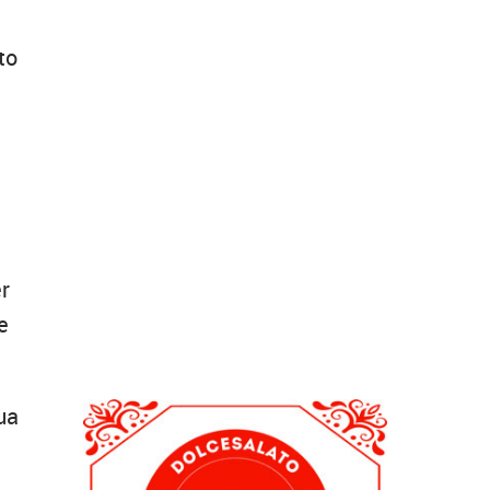
to
er
e
ua