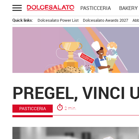
Passa
PASTICCERIA
BAKERY
al
contenuto
Quick links:
Dolcesalato Power List
Dolcesalato Awards 2027
Abb
PREGEL, VINCI
timer
2 min.
PASTICCERIA