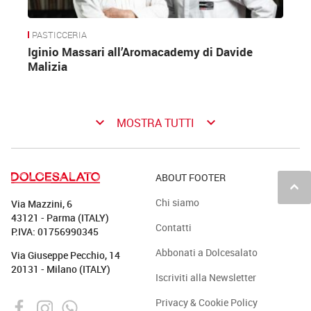
PASTICCERIA
Iginio Massari all’Aromacademy di Davide
Malizia
keyboard_arrow_down
keyboard_arrow_down
MOSTRA TUTTI
ABOUT FOOTER
keyboard_arrow_up
Chi siamo
Via Mazzini, 6
43121 - Parma (ITALY)
Contatti
P.IVA: 01756990345
Abbonati a Dolcesalato
Via Giuseppe Pecchio, 14
20131 - Milano (ITALY)
Iscriviti alla Newsletter
Privacy & Cookie Policy