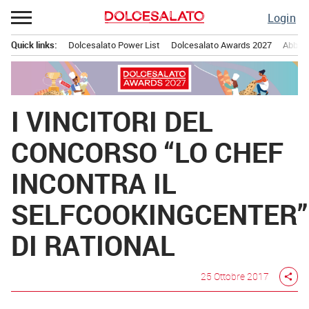
Passa
Login
al
contenuto
Quick links:
Dolcesalato Power List
Dolcesalato Awards 2027
Abbona
Menu principale
I VINCITORI DEL
CONCORSO “LO CHEF
INCONTRA IL
SELFCOOKINGCENTER”
DI RATIONAL
25 Ottobre 2017
share