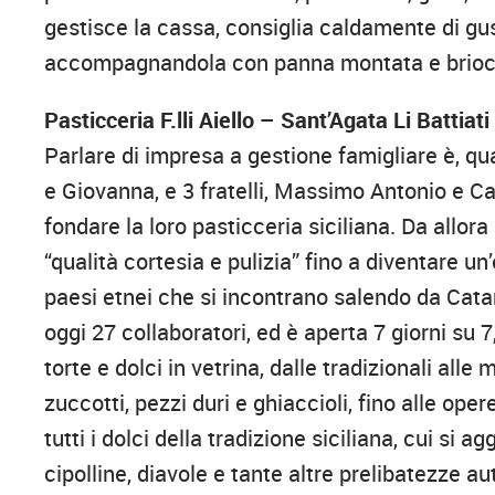
gestisce la cassa, consiglia caldamente di gus
accompagnandola con panna montata e brioc
Pasticceria F.lli Aiello – Sant’Agata Li Battiati
Parlare di impresa a gestione famigliare è, quan
e Giovanna, e 3 fratelli, Massimo Antonio e Ca
fondare la loro pasticceria siciliana. Da allor
“qualità cortesia e pulizia” fino a diventare un
paesi etnei che si incontrano salendo da Catani
oggi 27 collaboratori, ed è aperta 7 giorni su 
torte e dolci in vetrina, dalle tradizionali all
zuccotti, pezzi duri e ghiaccioli, fino alle op
tutti i dolci della tradizione siciliana, cui si 
cipolline, diavole e tante altre prelibatezze a