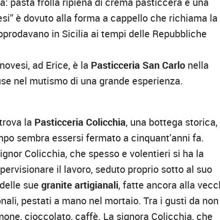
à: pasta frolla ripiena di crema pasticcera e una
esi” è dovuto alla forma a cappello che richiama la
pprodavano in Sicilia ai tempi delle Repubbliche
novesi, ad Erice, è la
Pasticceria San Carlo
nella
iuse nel mutismo di una grande esperienza.
 trova la
Pasticceria Colicchia
, una bottega storica,
empo sembra essersi fermato a cinquant’anni fa.
Signor Colicchia, che spesso e volentieri si ha la
pervisionare il lavoro, seduto proprio sotto al suo
 delle sue
granite artigianali
, fatte ancora alla vecc
ali, pestati a mano nel mortaio. Tra i gusti da non
mone, cioccolato, caffè. La signora Colicchia, che