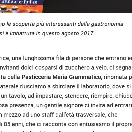
vano le scoperte più interessanti della gastronomia
o si è imbattuta in questo agosto 2017
rice, una lunghissima fila di persone che entrano e
vitanti dolci cosparsi di zucchero a velo, ci segna
tta della
Pasticceria Maria Grammatico
, rinomata 
terale riusciamo a sbirciare il laboratorio, dove si
n tavolo, ad impastare, stendere, riempire, chiud
sa presenza, un gentile signore ci invita ad entrar
in mezzo ad uno staff dall’età trasversale, che
li 85 anni, che ci racconta con entusiasmo il propri