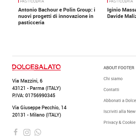
PASTICCERIA
PASTICCERIA
Antonio Bachour e Polin Group: i
Iginio Mass
nuovi progetti di innovazione in
Davide Mali
pasticceria
ABOUT FOOTER
Chi siamo
Via Mazzini, 6
43121 - Parma (ITALY)
Contatti
P.IVA: 01756990345
Abbonati a Dolce
Via Giuseppe Pecchio, 14
Iscriviti alla New
20131 - Milano (ITALY)
Privacy & Cookie