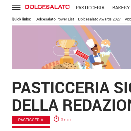
Passa
PASTICCERIA
BAKERY
al
contenuto
Quick links:
Dolcesalato Power List
Dolcesalato Awards 2027
Abb
PASTICCERIA SI
DELLA REDAZIO
timer
3 min.
PASTICCERIA