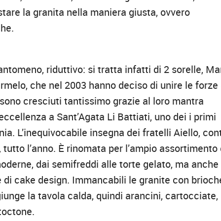
tare la granita nella maniera giusta, ovvero
he.
tomeno, riduttivo: si tratta infatti di 2 sorelle, Ma
rmelo, che nel 2003 hanno deciso di unire le forze
a sono cresciuti tantissimo grazie al loro mantra
’eccellenza a Sant’Agata Li Battiati, uno dei i primi
a. L’inequivocabile insegna dei fratelli Aiello, con
7, tutto l’anno. È rinomata per l’ampio assortimento 
e moderne, dai semifreddi alle torte gelato, ma anche
ere di cake design. Immancabili le granite con brioch
aggiunge la tavola calda, quindi arancini, cartocciate,
utoctone.