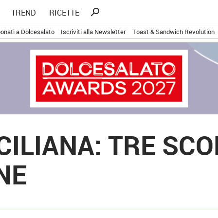
Ricerca
search
TREND
RICETTE
per:
onati a Dolcesalato
Iscriviti alla Newsletter
Toast & Sandwich Revolution
CILIANA: TRE SC
NE