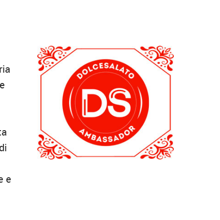
ria
 e
ta
di
e e