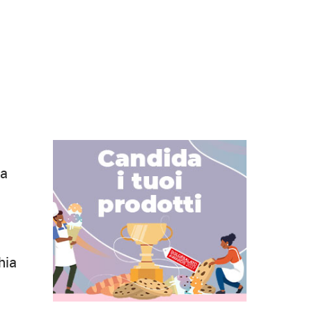
 a
hia