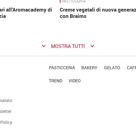
PASTICCERIA
ari all’Aromacademy di
Creme vegetali di nuova genera
zia
con Braims
keyboard_arrow_down
keyboard_arrow_down
MOSTRA TUTTI
PASTICCERIA
BAKERY
GELATO
CAFF
TREND
VIDEO
salato
sletter
 Policy