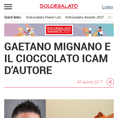
Passa
Login
al
contenuto
Quick links:
Dolcesalato Power List
Dolcesalato Awards 2027
Abbona
Menu principale
GAETANO MIGNANO E
IL CIOCCOLATO ICAM
D’AUTORE
30 Agosto 2017
share