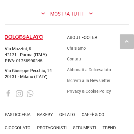
keyboard_arrow_down
keyboard_arrow_down
MOSTRA TUTTI
ABOUT FOOTER
keyboard_arrow_up
Chi siamo
Via Mazzini, 6
43121 - Parma (ITALY)
Contatti
P.IVA: 01756990345
Abbonati a Dolcesalato
Via Giuseppe Pecchio, 14
20131 - Milano (ITALY)
Iscriviti alla Newsletter
Privacy & Cookie Policy
PASTICCERIA
BAKERY
GELATO
CAFFÈ & CO.
CIOCCOLATO
PROTAGONISTI
STRUMENTI
TREND