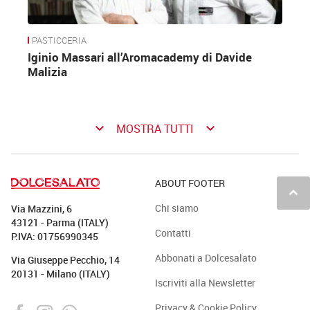
PASTICCERIA
Iginio Massari all’Aromacademy di Davide
Malizia
keyboard_arrow_down
keyboard_arrow_down
MOSTRA TUTTI
ABOUT FOOTER
keyboard_arrow_up
Chi siamo
Via Mazzini, 6
43121 - Parma (ITALY)
Contatti
P.IVA: 01756990345
Abbonati a Dolcesalato
Via Giuseppe Pecchio, 14
20131 - Milano (ITALY)
Iscriviti alla Newsletter
Privacy & Cookie Policy