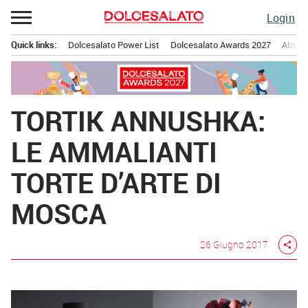
Passa
Login
al
contenuto
Quick links:
Dolcesalato Power List
Dolcesalato Awards 2027
Abbona
Menu principale
TORTIK ANNUSHKA:
LE AMMALIANTI
TORTE D’ARTE DI
MOSCA
26 Giugno 2017
share