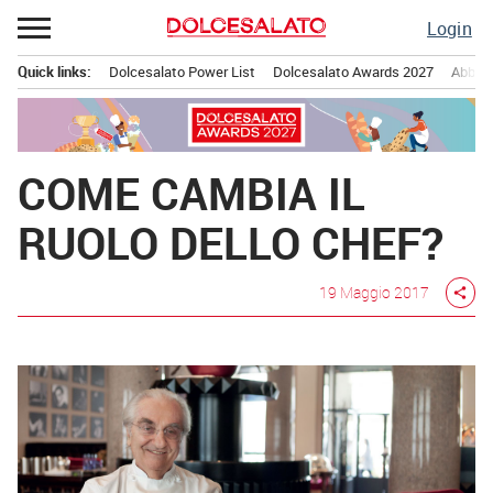
Passa
Login
al
contenuto
Quick links:
Dolcesalato Power List
Dolcesalato Awards 2027
Abbona
Menu principale
COME CAMBIA IL
RUOLO DELLO CHEF?
19 Maggio 2017
share