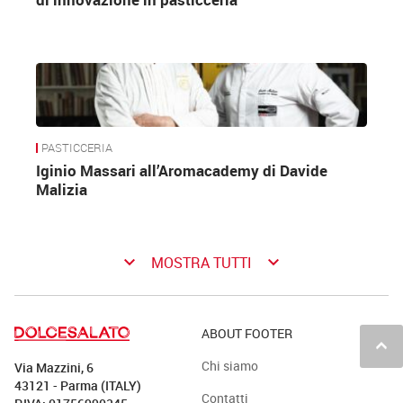
PASTICCERIA
Iginio Massari all’Aromacademy di Davide
Malizia
keyboard_arrow_down
keyboard_arrow_down
MOSTRA TUTTI
ABOUT FOOTER
keyboard_arrow_up
Chi siamo
Via Mazzini, 6
43121 - Parma (ITALY)
Contatti