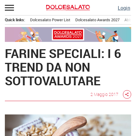
Passa
Login
al
contenuto
Quick links:
Dolcesalato Power List
Dolcesalato Awards 2027
Abbona
Menu principale
FARINE SPECIALI: I 6
TREND DA NON
SOTTOVALUTARE
2 Maggio 2017
share