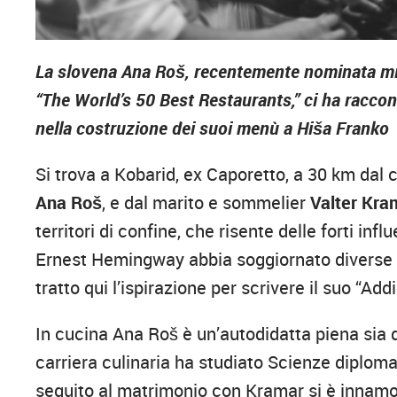
La slovena
Ana Roš
, recentemente nominata mig
“The World’s 50 Best Restaurants,” ci ha raccon
nella costruzione dei suoi menù a Hiša Franko
Si trova a Kobarid, ex Caporetto, a 30 km dal co
Ana Roš
, e dal marito e sommelier
Valter Kra
territori di confine, che risente delle forti in
Ernest Hemingway abbia soggiornato diverse vo
tratto qui l’ispirazione per scrivere il suo “Addi
In cucina Ana Roš
è un’autodidatta piena sia d
carriera culinaria ha studiato Scienze diploma
seguito al matrimonio con Kramar si è innamo