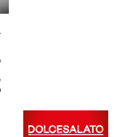
t
a
e
a