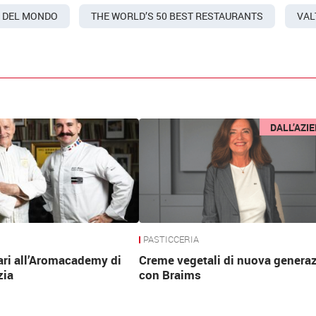
A DEL MONDO
THE WORLD’S 50 BEST RESTAURANTS
VAL
DALL’AZI
PASTICCERIA
ari all’Aromacademy di
Creme vegetali di nuova genera
zia
con Braims