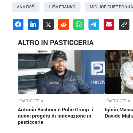
ANA ROŠ
HIŠA FRANKO
MIGLIOR CHEF DONN
ALTRO IN PASTICCERIA
PASTICCERIA
PASTICCERIA
Antonio Bachour e Polin Group: i
Iginio Mass
nuovi progetti di innovazione in
Davide Mali
pasticceria