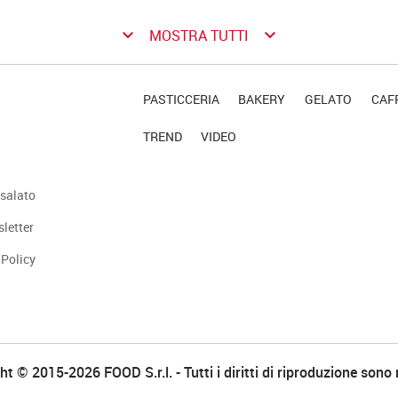
keyboard_arrow_down
keyboard_arrow_down
MOSTRA TUTTI
PASTICCERIA
BAKERY
GELATO
CAFF
TREND
VIDEO
salato
sletter
 Policy
t © 2015-2026 FOOD S.r.l. - Tutti i diritti di riproduzione sono 