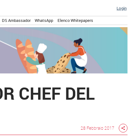
Login
DS Ambassador
WhatsApp
Elenco Whitepapers
OR CHEF DEL
28 Febbraio 2017
share