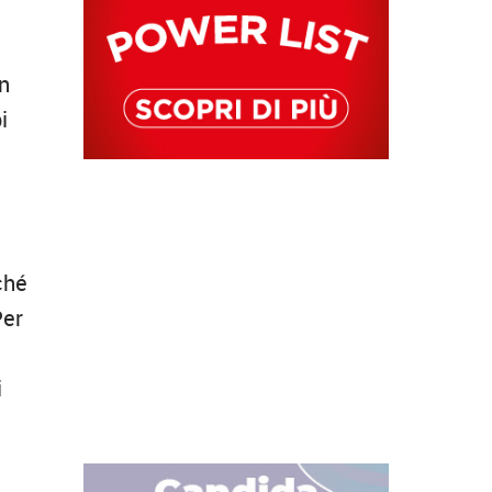
on
i
ché
Per
i