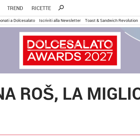
Ricerca
search
TREND
RICETTE
per:
onati a Dolcesalato
Iscriviti alla Newsletter
Toast & Sandwich Revolution
NA ROŠ, LA MIGLI