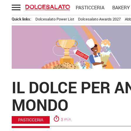
Passa
PASTICCERIA
BAKERY
al
contenuto
Quick links:
Dolcesalato Power List
Dolcesalato Awards 2027
Abb
IL DOLCE PER A
MONDO
timer
3 min.
PASTICCERIA