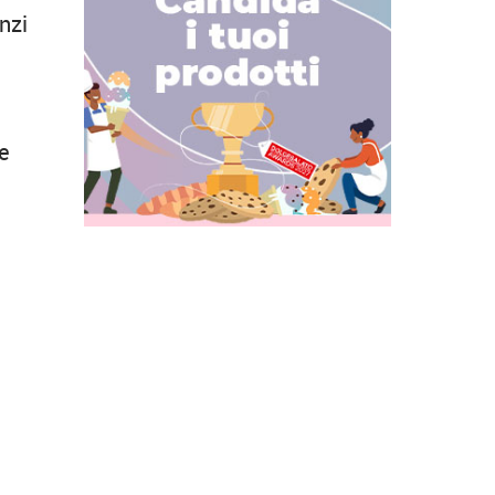
nzi
le
à