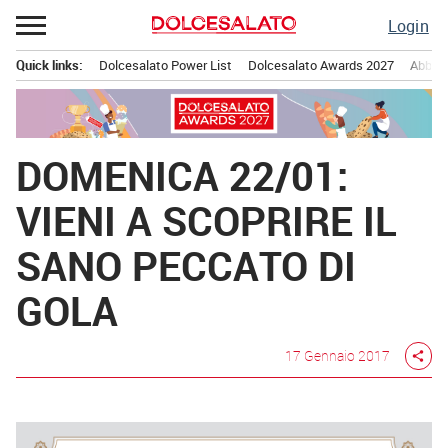
Passa
Login
al
contenuto
Quick links:
Dolcesalato Power List
Dolcesalato Awards 2027
Abbona
Menu principale
DOMENICA 22/01:
VIENI A SCOPRIRE IL
SANO PECCATO DI
GOLA
17 Gennaio 2017
share