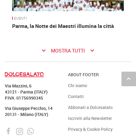
EVENTI
Parma, la Notte dei Maestri illumina la città
keyboard_arrow_down
keyboard_arrow_down
MOSTRA TUTTI
ABOUT FOOTER
keyboard_arrow_up
Chi siamo
Via Mazzini, 6
43121 - Parma (ITALY)
Contatti
P.IVA: 01756990345
Abbonati a Dolcesalato
Via Giuseppe Pecchio, 14
20131 - Milano (ITALY)
Iscriviti alla Newsletter
Privacy & Cookie Policy