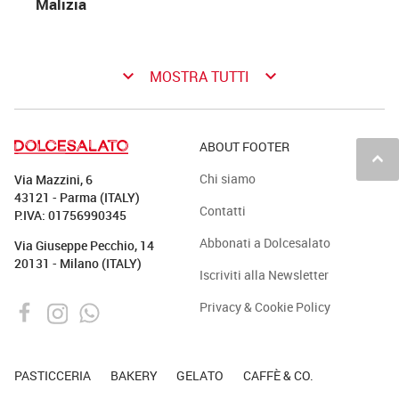
Malizia
keyboard_arrow_down
keyboard_arrow_down
MOSTRA TUTTI
ABOUT FOOTER
keyboard_arrow_up
Chi siamo
Via Mazzini, 6
43121 - Parma (ITALY)
Contatti
P.IVA: 01756990345
Abbonati a Dolcesalato
Via Giuseppe Pecchio, 14
20131 - Milano (ITALY)
Iscriviti alla Newsletter
Privacy & Cookie Policy
PASTICCERIA
BAKERY
GELATO
CAFFÈ & CO.