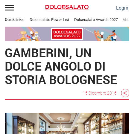
Passa
Login
al
contenuto
Quick links:
Dolcesalato Power List
Dolcesalato Awards 2027
Abbona
Menu principale
GAMBERINI, UN
DOLCE ANGOLO DI
STORIA BOLOGNESE
15 Dicembre 2016
share