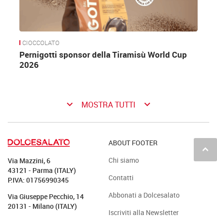
CIOCCOLATO
Pernigotti sponsor della Tiramisù World Cup
2026
keyboard_arrow_down
keyboard_arrow_down
MOSTRA TUTTI
ABOUT FOOTER
keyboard_arrow_up
Chi siamo
Via Mazzini, 6
43121 - Parma (ITALY)
Contatti
P.IVA: 01756990345
Abbonati a Dolcesalato
Via Giuseppe Pecchio, 14
20131 - Milano (ITALY)
Iscriviti alla Newsletter