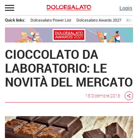
Passa
Login
al
contenuto
Quick links:
Dolcesalato Power List
Dolcesalato Awards 2027
Abbona
Menu principale
CIOCCOLATO DA
LABORATORIO: LE
NOVITÀ DEL MERCATO
15 Dicembre 2016
share