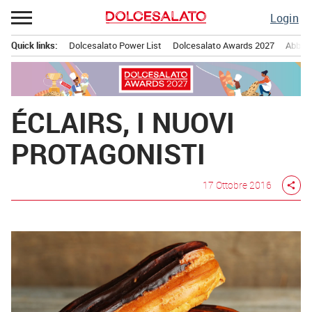
Passa
Login
al
contenuto
Quick links:
Dolcesalato Power List
Dolcesalato Awards 2027
Abbona
Menu principale
ÉCLAIRS, I NUOVI
PROTAGONISTI
17 Ottobre 2016
share