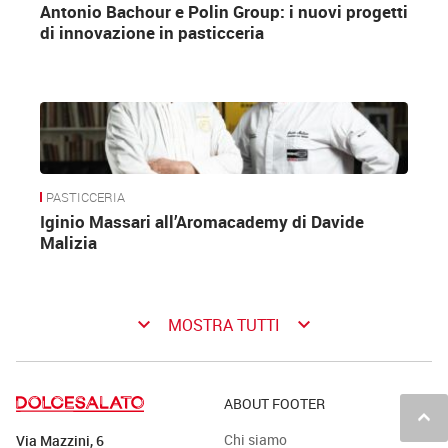
Antonio Bachour e Polin Group: i nuovi progetti
di innovazione in pasticceria
PASTICCERIA
Iginio Massari all’Aromacademy di Davide
Malizia
keyboard_arrow_down
keyboard_arrow_down
MOSTRA TUTTI
ABOUT FOOTER
keyboard_arrow_up
Chi siamo
Via Mazzini, 6