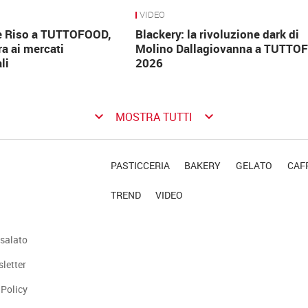
VIDEO
e Riso a TUTTOFOOD,
Blackery: la rivoluzione dark di
ra ai mercati
Molino Dallagiovanna a TUTTO
li
2026
keyboard_arrow_down
keyboard_arrow_down
MOSTRA TUTTI
PASTICCERIA
BAKERY
GELATO
CAFF
TREND
VIDEO
salato
sletter
 Policy