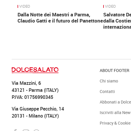
VIDEO
VIDEO
Dalla Notte dei Maestri a Parma,
Salvatore D
Claudio Gatti e il futuro del Panettone
dalla Costie
internaziona
ABOUT FOOTER
Chi siamo
Via Mazzini, 6
43121 - Parma (ITALY)
Contatti
P.IVA: 01756990345
Abbonati a Dolce
Via Giuseppe Pecchio, 14
Iscriviti alla New
20131 - Milano (ITALY)
Privacy & Cookie