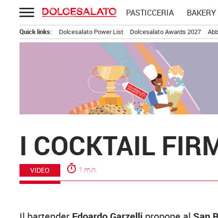
Passa
PASTICCERIA
BAKERY
al
contenuto
Quick links:
Dolcesalato Power List
Dolcesalato Awards 2027
Abb
I COCKTAIL FIR
timer
1 min.
VIDEO
Il bartender
Edoardo Garzelli
propone al
San B