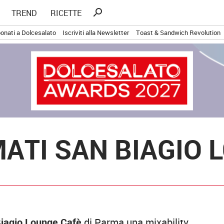
Ricerca
search
TREND
RICETTE
per:
onati a Dolcesalato
Iscriviti alla Newsletter
Toast & Sandwich Revolution
MATI SAN BIAGIO
iagio Lounge Cafè
di Parma una mixability