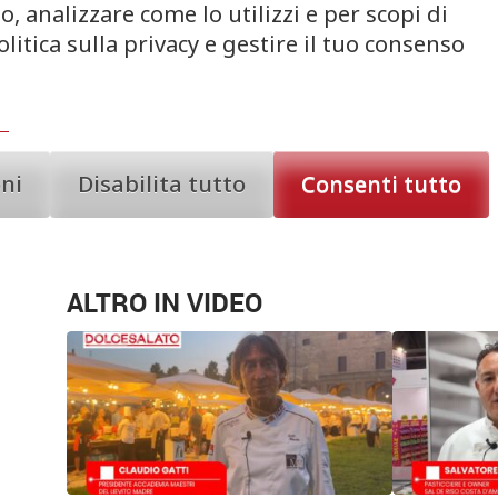
, analizzare come lo utilizzi e per scopi di
litica sulla privacy e gestire il tuo consenso
© Riproduzione riservata
COCKTAIL
EDOARDO GARZELLI
SAN BIAGIO L
oni
Disabilita tutto
Consenti tutto
ALTRO IN VIDEO