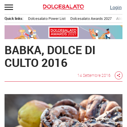
Passa
Login
al
contenuto
Quick links:
Dolcesalato Power List
Dolcesalato Awards 2027
Abbona
Menu principale
BABKA, DOLCE DI
CULTO 2016
14 Settembre 2016
share