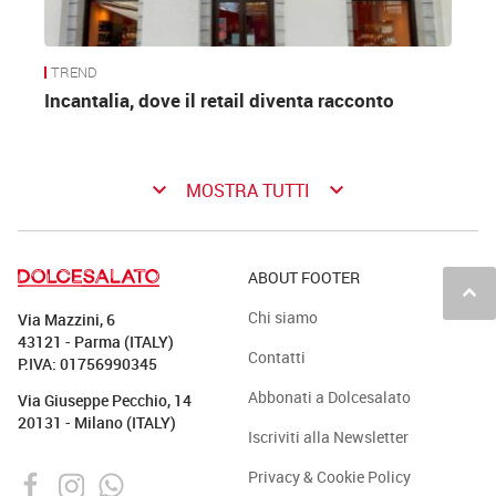
TREND
Incantalia, dove il retail diventa racconto
keyboard_arrow_down
keyboard_arrow_down
MOSTRA TUTTI
ABOUT FOOTER
keyboard_arrow_up
Chi siamo
Via Mazzini, 6
43121 - Parma (ITALY)
Contatti
P.IVA: 01756990345
Abbonati a Dolcesalato
Via Giuseppe Pecchio, 14
20131 - Milano (ITALY)
Iscriviti alla Newsletter
Privacy & Cookie Policy