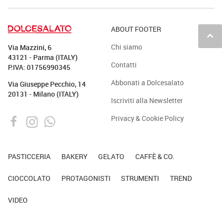
ABOUT FOOTER
keyboard_arrow_up
Chi siamo
Via Mazzini, 6
43121 - Parma (ITALY)
Contatti
P.IVA: 01756990345
Abbonati a Dolcesalato
Via Giuseppe Pecchio, 14
20131 - Milano (ITALY)
Iscriviti alla Newsletter
Privacy & Cookie Policy
PASTICCERIA
BAKERY
GELATO
CAFFÈ & CO.
CIOCCOLATO
PROTAGONISTI
STRUMENTI
TREND
VIDEO