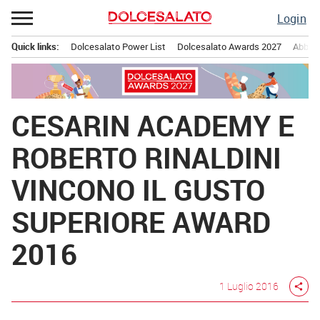
Passa
Login
al
contenuto
Quick links:
Dolcesalato Power List
Dolcesalato Awards 2027
Abbona
Menu principale
CESARIN ACADEMY E
ROBERTO RINALDINI
VINCONO IL GUSTO
SUPERIORE AWARD
2016
1 Luglio 2016
share