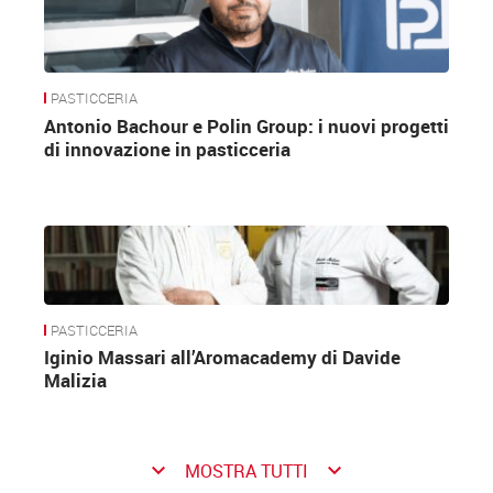
PASTICCERIA
Antonio Bachour e Polin Group: i nuovi progetti
di innovazione in pasticceria
PASTICCERIA
Iginio Massari all’Aromacademy di Davide
Malizia
keyboard_arrow_down
keyboard_arrow_down
MOSTRA TUTTI