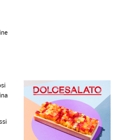
ine
osi
ina
ssi