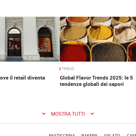
TREND
ove il retail diventa
Global Flavor Trends 2025: le 5
tendenze globali dei sapori
keyboard_arrow_down
keyboard_arrow_down
MOSTRA TUTTI
PASTICCERIA
BAKERY
GELATO
CAFF