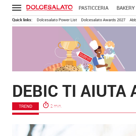
Passa
PASTICCERIA
BAKERY
al
contenuto
Quick links:
Dolcesalato Power List
Dolcesalato Awards 2027
Abb
DEBIC TI AIUTA
timer
2 min.
TREND