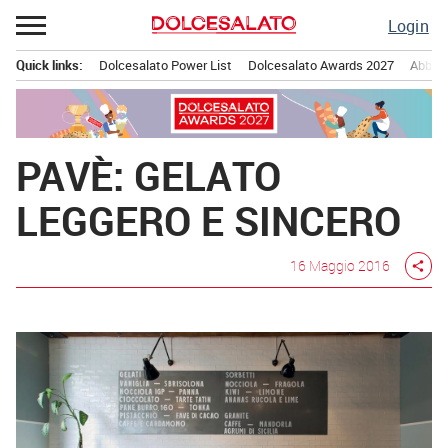
Passa
Login
al
contenuto
Quick links:
Dolcesalato Power List
Dolcesalato Awards 2027
Abbona
Menu principale
PAVÈ: GELATO
LEGGERO E SINCERO
16 Maggio 2016
share