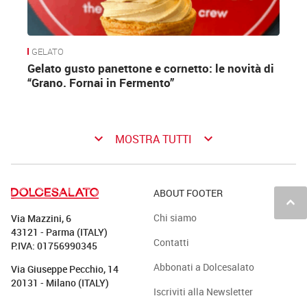
GELATO
Gelato gusto panettone e cornetto: le novità di
“Grano. Fornai in Fermento”
keyboard_arrow_down
keyboard_arrow_down
MOSTRA TUTTI
ABOUT FOOTER
keyboard_arrow_up
Chi siamo
Via Mazzini, 6
43121 - Parma (ITALY)
Contatti
P.IVA: 01756990345
Abbonati a Dolcesalato
Via Giuseppe Pecchio, 14
20131 - Milano (ITALY)
Iscriviti alla Newsletter