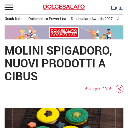
Passa
Login
al
contenuto
Quick links:
Dolcesalato Power List
Dolcesalato Awards 2027
Abbona
Menu principale
MOLINI SPIGADORO,
NUOVI PRODOTTI A
CIBUS
6 Maggio 2016
share