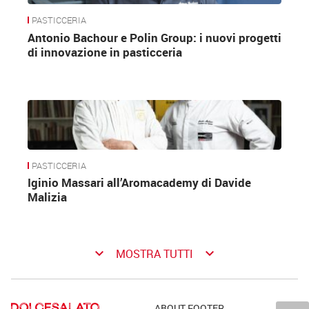
PASTICCERIA
Antonio Bachour e Polin Group: i nuovi progetti
di innovazione in pasticceria
PASTICCERIA
Iginio Massari all’Aromacademy di Davide
Malizia
keyboard_arrow_down
keyboard_arrow_down
MOSTRA TUTTI
ABOUT FOOTER