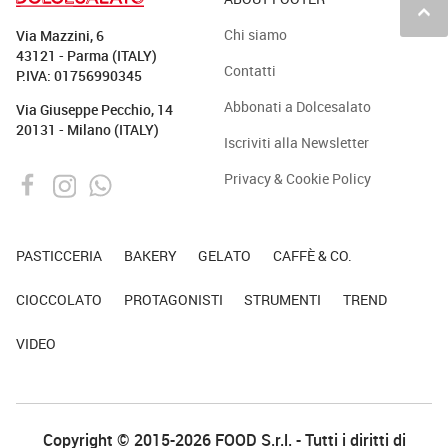
keyboard_arrow_up
Chi siamo
Via Mazzini, 6
43121 - Parma (ITALY)
Contatti
P.IVA: 01756990345
Abbonati a Dolcesalato
Via Giuseppe Pecchio, 14
20131 - Milano (ITALY)
Iscriviti alla Newsletter
Privacy & Cookie Policy
PASTICCERIA
BAKERY
GELATO
CAFFÈ & CO.
CIOCCOLATO
PROTAGONISTI
STRUMENTI
TREND
VIDEO
Copyright © 2015-2026 FOOD S.r.l. - Tutti i diritti di