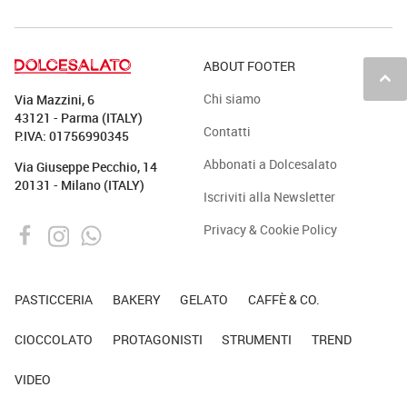
ABOUT FOOTER
keyboard_arrow_up
Chi siamo
Via Mazzini, 6
43121 - Parma (ITALY)
Contatti
P.IVA: 01756990345
Abbonati a Dolcesalato
Via Giuseppe Pecchio, 14
20131 - Milano (ITALY)
Iscriviti alla Newsletter
Privacy & Cookie Policy
PASTICCERIA
BAKERY
GELATO
CAFFÈ & CO.
CIOCCOLATO
PROTAGONISTI
STRUMENTI
TREND
VIDEO