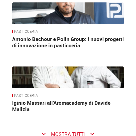
PASTICCERIA
Antonio Bachour e Polin Group: i nuovi progetti
di innovazione in pasticceria
PASTICCERIA
Iginio Massari all’Aromacademy di Davide
Malizia
keyboard_arrow_down
keyboard_arrow_down
MOSTRA TUTTI