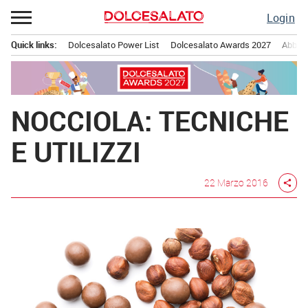
Passa
Login
al
contenuto
Quick links:
Dolcesalato Power List
Dolcesalato Awards 2027
Abbona
Menu principale
NOCCIOLA: TECNICHE
E UTILIZZI
22 Marzo 2016
share