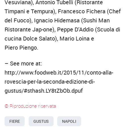
Vesuviana),
Antonio
Tubelli
(
Ristorante
Timpani e
Tempura
), Francesco
Fichera
(
Chef
del Fuoco
),
Ignacio
Hidemasa
(Sushi Man
Ristorante
Jap-one
),
Peppe D’Addio
(Scuola di
cucina
Dolce Salato), Mario
Loina
e
Piero
Piengo
.
– See more at:
http://www.foodweb.it/2015/11/conto-alla-
rovescia-per-la-seconda-edizione-di-
gustus/#sthash.LY8tZbOb.dpuf
© Riproduzione riservata
FIERE
GUSTUS
NAPOLI