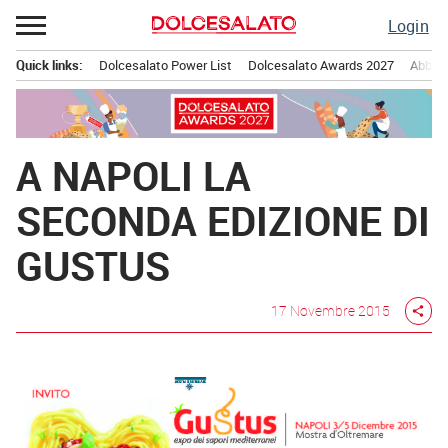
Passa
Login
al
contenuto
Quick links:
Dolcesalato Power List
Dolcesalato Awards 2027
Abbona
Menu principale
A NAPOLI LA
SECONDA EDIZIONE DI
GUSTUS
17 Novembre 2015
share