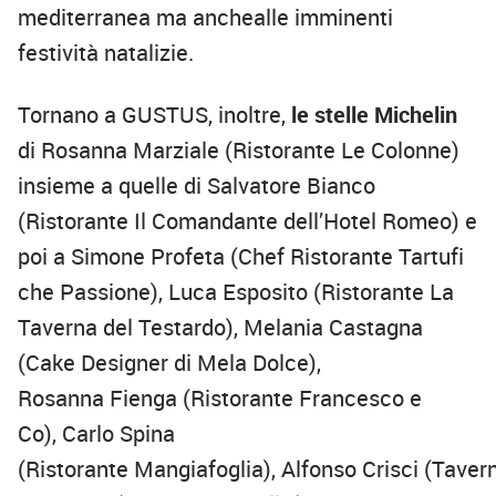
mediterranea ma
anchealle
imminenti
festività natalizie.
Tornano a GUSTUS, inoltre,
le stelle Michelin
di
Rosanna Marziale (
Ristorante Le Colonne
)
insieme a quelle
di S
alvatore Bianco
(Ristorante Il Comandante
dell’
Hotel Romeo) e
poi a Simone Profeta (
Chef Ristorante Tartufi
che Passione
), Luca Esposito (
Ristorante La
Taverna del Testardo
), Melania Castagna
(
Cake
Designer di Mela Dolce
),
Rosanna
Fienga
(
Ristorante Francesco e
Co
),
Carlo Spina
(
Ristorante
Mangiafoglia
),
Alfonso
Cris
c
i
(
Taver