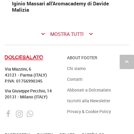
Iginio Massari all’Aromacademy di Davide
Malizia
keyboard_arrow_down
keyboard_arrow_down
MOSTRA TUTTI
ABOUT FOOTER
keyboard_arrow_up
Chi siamo
Via Mazzini, 6
43121 - Parma (ITALY)
Contatti
P.IVA: 01756990345
Abbonati a Dolcesalato
Via Giuseppe Pecchio, 14
20131 - Milano (ITALY)
Iscriviti alla Newsletter
Privacy & Cookie Policy