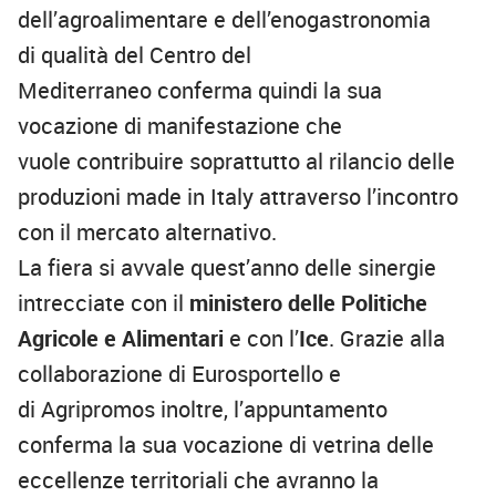
dell’
a
groalimentare e dell’
e
nogastronomia
di
qualità del Centro del
Mediterraneo
conferma quindi
la
sua
vocazione di
manifestazione
che
vuole
contribuire
soprattutto
al rilancio del
le
produzioni
m
ade
in Italy attraverso l’inco
ntro
con il mercato alternativo.
La fiera
si avvale quest’
anno delle sinergie
intrecciate
con il
ministero delle Politiche
Agricole e Alimentari
e con l’
Ice
. Grazie alla
collaborazione di
Eurosportello
e
di
Agripromos
inoltre, l’appuntamento
conferma la sua vocazione di vetrina delle
eccellenze territoriali che avranno la