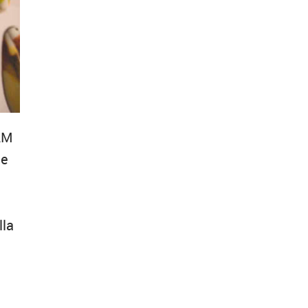
CAM
 e
lla