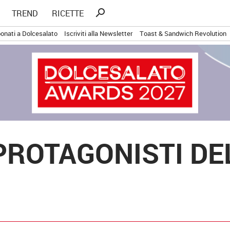
Ricerca
search
TREND
RICETTE
per:
onati a Dolcesalato
Iscriviti alla Newsletter
Toast & Sandwich Revolution
 PROTAGONISTI DE