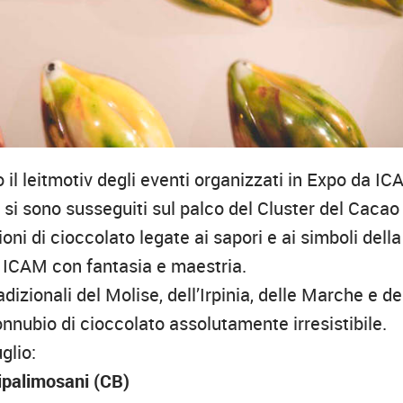
to il leitmotiv degli eventi organizzati in Expo da I
he si sono susseguiti sul palco del Cluster del Cacao
ni di cioccolato legate ai sapori e ai simboli della
to ICAM con fantasia e maestria.
adizionali del Molise, dell’Irpinia, delle Marche e de
connubio di cioccolato assolutamente irresistibile.
glio:
ipalimosani (CB)