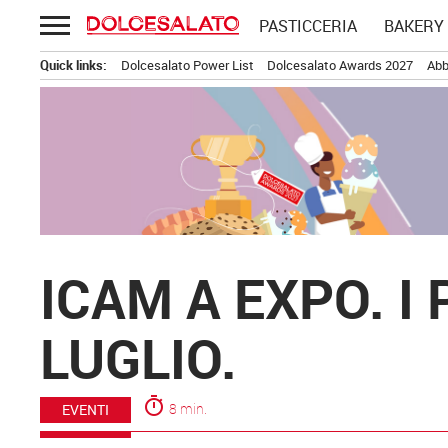
Passa
PASTICCERIA
BAKERY
al
contenuto
Quick links:
Dolcesalato Power List
Dolcesalato Awards 2027
Abb
ICAM A EXPO. I
LUGLIO.
timer
8 min.
EVENTI