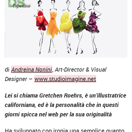
di
Andreina Nonini
,
Art-Director & Visual
Designer
–
www.studioimagine.net
Lei si chiama Gretchen Roehrs,
è
un
’
illustratrice
californiana, ed
è
la personalit
à
che in questi
giorni spicca nel web per la sua originalit
à
Ha sviluppato con ironia una semplice quanto