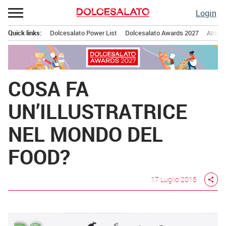
Passa
Login
al
contenuto
Quick links:
Dolcesalato Power List
Dolcesalato Awards 2027
Abbona
Menu principale
COSA FA
UN’ILLUSTRATRICE
NEL MONDO DEL
FOOD?
17 Luglio 2015
share