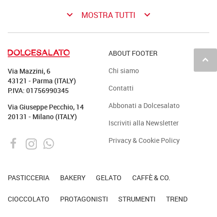
keyboard_arrow_down
keyboard_arrow_down
MOSTRA TUTTI
ABOUT FOOTER
keyboard_arrow_up
Chi siamo
Via Mazzini, 6
43121 - Parma (ITALY)
Contatti
P.IVA: 01756990345
Abbonati a Dolcesalato
Via Giuseppe Pecchio, 14
20131 - Milano (ITALY)
Iscriviti alla Newsletter
Privacy & Cookie Policy
PASTICCERIA
BAKERY
GELATO
CAFFÈ & CO.
CIOCCOLATO
PROTAGONISTI
STRUMENTI
TREND