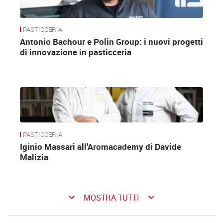
PASTICCERIA
Antonio Bachour e Polin Group: i nuovi progetti
di innovazione in pasticceria
PASTICCERIA
Iginio Massari all’Aromacademy di Davide
Malizia
keyboard_arrow_down
keyboard_arrow_down
MOSTRA TUTTI