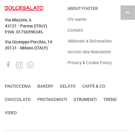
ABOUT FOOTER
keyboard_arrow_up
Chi siamo
Via Mazzini, 6
43121 - Parma (ITALY)
Contatti
P.IVA: 01756990345
Abbonati a Dolcesalato
Via Giuseppe Pecchio, 14
20131 - Milano (ITALY)
Iscriviti alla Newsletter
Privacy & Cookie Policy
PASTICCERIA
BAKERY
GELATO
CAFFÈ & CO.
CIOCCOLATO
PROTAGONISTI
STRUMENTI
TREND
VIDEO