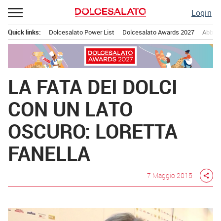
Passa
Login
al
contenuto
Quick links:
Dolcesalato Power List
Dolcesalato Awards 2027
Abbona
Menu principale
LA FATA DEI DOLCI
CON UN LATO
OSCURO: LORETTA
FANELLA
7 Maggio 2015
share