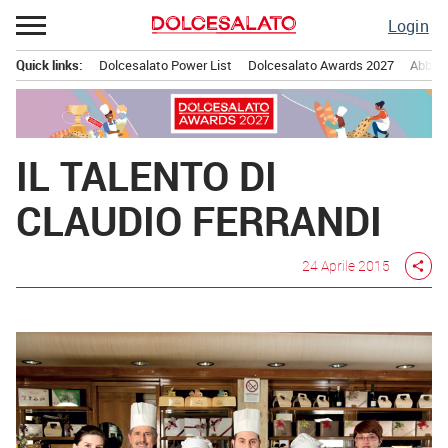
Passa
Login
al
contenuto
Quick links:
Dolcesalato Power List
Dolcesalato Awards 2027
Abbona
Menu principale
IL TALENTO DI
CLAUDIO FERRANDI
24 Aprile 2015
share