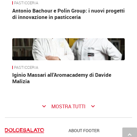
PASTICCERIA
Antonio Bachour e Polin Group: i nuovi progetti
di innovazione in pasticceria
PASTICCERIA
Iginio Massari all’Aromacademy di Davide
Malizia
keyboard_arrow_down
keyboard_arrow_down
MOSTRA TUTTI
ABOUT FOOTER
keyboard_arrow_up