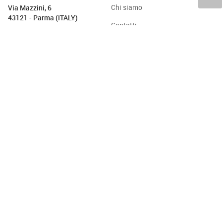
Chi siamo
Via Mazzini, 6
43121 - Parma (ITALY)
Contatti
P.IVA: 01756990345
Abbonati a Dolcesalato
Via Giuseppe Pecchio, 14
20131 - Milano (ITALY)
Iscriviti alla Newsletter
Privacy & Cookie Policy
PASTICCERIA
BAKERY
GELATO
CAFFÈ & CO.
CIOCCOLATO
PROTAGONISTI
STRUMENTI
TREND
VIDEO
Copyright © 2015-2026 FOOD S.r.l. - Tutti i diritti di
riproduzione sono riservati