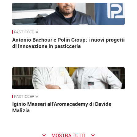
PASTICCERIA
Antonio Bachour e Polin Group: i nuovi progetti
di innovazione in pasticceria
PASTICCERIA
Iginio Massari all’Aromacademy di Davide
Malizia
keyboard_arrow_down
keyboard_arrow_down
MOSTRA TUTTI