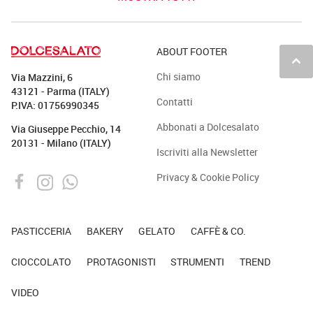
ABOUT FOOTER
keyboard_arrow_up
Chi siamo
Via Mazzini, 6
43121 - Parma (ITALY)
Contatti
P.IVA: 01756990345
Abbonati a Dolcesalato
Via Giuseppe Pecchio, 14
20131 - Milano (ITALY)
Iscriviti alla Newsletter
Privacy & Cookie Policy
PASTICCERIA
BAKERY
GELATO
CAFFÈ & CO.
CIOCCOLATO
PROTAGONISTI
STRUMENTI
TREND
VIDEO