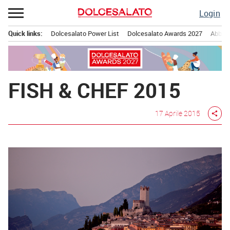
Passa
Login
al
contenuto
Quick links:
Dolcesalato Power List
Dolcesalato Awards 2027
Abbona
Menu principale
FISH & CHEF 2015
17 Aprile 2015
share