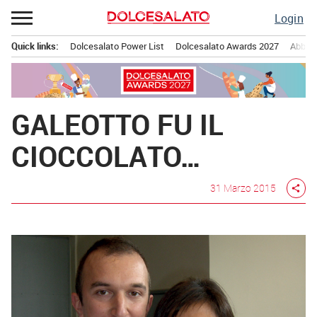
Passa
Login
al
contenuto
Quick links:
Dolcesalato Power List
Dolcesalato Awards 2027
Abbona
Menu principale
GALEOTTO FU IL
CIOCCOLATO…
31 Marzo 2015
share