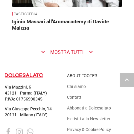
PASTICCERIA
Iginio Massari all’Aromacademy di Davide
Malizia
keyboard_arrow_down
keyboard_arrow_down
MOSTRA TUTTI
ABOUT FOOTER
keyboard_arrow_up
Chi siamo
Via Mazzini, 6
43121 - Parma (ITALY)
Contatti
P.IVA: 01756990345
Abbonati a Dolcesalato
Via Giuseppe Pecchio, 14
20131 - Milano (ITALY)
Iscriviti alla Newsletter
Privacy & Cookie Policy