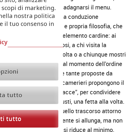
suo nome potrebbe guadagnarsi il menu.
r scopi di marketing.
nella nostra politica
A guidare i gestori nella conduzione
re il tuo consenso in
dell’attività è una vera e propria filosofia, che
fa della condivisione l’elemento cardine: ai
icy
gruppi di amici numerosi, a chi visita la
pizzeria per la prima volta o a chiunque mostri
una certa indecisione al momento dell’ordine
opzioni
(comprensibile, date le tante proposte da
acquolina in bocca), i camerieri propongono il
cosiddetto “giro di focacce”, per condividere
ta tutto
tutti insieme diversi gusti, una fetta alla volta.
Il tempo del pasto e quello trascorso attorno
i tutto
alla tavola inevitabilmente si allunga, ma non
quello dell’attesa, che si riduce al minimo.