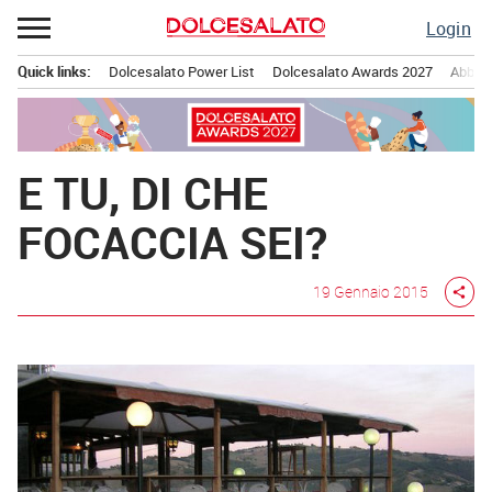
Passa
Login
al
contenuto
Quick links:
Dolcesalato Power List
Dolcesalato Awards 2027
Abbona
Menu principale
E TU, DI CHE
FOCACCIA SEI?
19 Gennaio 2015
share