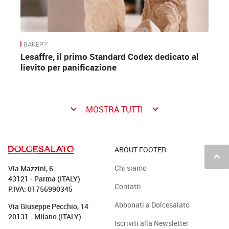
BAKERY
Lesaffre, il primo Standard Codex dedicato al
lievito per panificazione
keyboard_arrow_down
keyboard_arrow_down
MOSTRA TUTTI
ABOUT FOOTER
keyboard_arrow_up
Chi siamo
Via Mazzini, 6
43121 - Parma (ITALY)
Contatti
P.IVA: 01756990345
Abbonati a Dolcesalato
Via Giuseppe Pecchio, 14
20131 - Milano (ITALY)
Iscriviti alla Newsletter