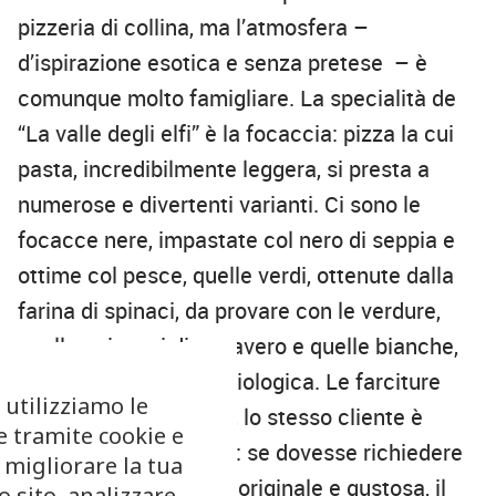
pizzeria di collina, ma l’atmosfera –
d’ispirazione esotica e senza pretese – è
comunque molto famigliare. La specialità de
“La valle degli elfi” è la focaccia: pizza la cui
pasta, incredibilmente leggera, si presta a
numerose e divertenti varianti. Ci sono le
focacce nere, impastate col nero di seppia e
ottime col pesce, quelle verdi, ottenute dalla
farina di spinaci, da provare con le verdure,
quelle coi semi di papavero e quelle bianche,
preparate con farina biologica. Le farciture
 utilizziamo le
sono le più fantasiose, lo stesso cliente è
e tramite cookie e
chiamato a dire la sua: se dovesse richiedere
 migliorare la tua
una pizza abbastanza originale e gustosa, il
 sito, analizzare