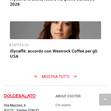
2026
CAFFÈ & CO.
illycaffè: accordo con Westrock Coffee per gli
USA
keyboard_arrow_down
keyboard_arrow_down
MOSTRA TUTTI
ABOUT FOOTER
keyboard_arrow_up
Chi siamo
Via Mazzini, 6
43121 - Parma (ITALY)