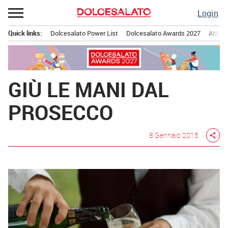
Passa
Login
al
contenuto
Quick links:
Dolcesalato Power List
Dolcesalato Awards 2027
Abbona
Menu principale
GIÙ LE MANI DAL
PROSECCO
8 Gennaio 2015
share