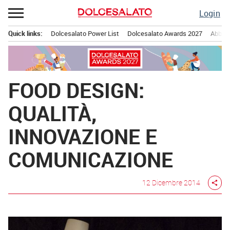
Passa
Login
al
contenuto
Quick links:
Dolcesalato Power List
Dolcesalato Awards 2027
Abbona
Menu principale
FOOD DESIGN:
QUALITÀ,
INNOVAZIONE E
COMUNICAZIONE
12 Dicembre 2014
share