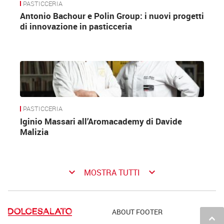
PASTICCERIA
Antonio Bachour e Polin Group: i nuovi progetti
di innovazione in pasticceria
PASTICCERIA
Iginio Massari all’Aromacademy di Davide
Malizia
keyboard_arrow_down
keyboard_arrow_down
MOSTRA TUTTI
ABOUT FOOTER
keyboard_arrow_up