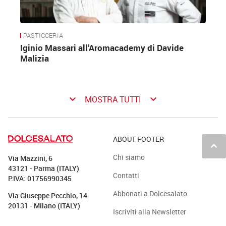
PASTICCERIA
Iginio Massari all’Aromacademy di Davide
Malizia
keyboard_arrow_down
keyboard_arrow_down
MOSTRA TUTTI
ABOUT FOOTER
keyboard_arrow_up
Chi siamo
Via Mazzini, 6
43121 - Parma (ITALY)
Contatti
P.IVA: 01756990345
Abbonati a Dolcesalato
Via Giuseppe Pecchio, 14
20131 - Milano (ITALY)
Iscriviti alla Newsletter