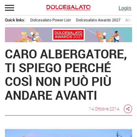
Passa
Login
al
contenuto
Quick links:
Dolcesalato Power List
Dolcesalato Awards 2027
Abbona
Menu principale
CARO ALBERGATORE,
TI SPIEGO PERCHÉ
COSÌ NON PUÒ PIÙ
ANDARE AVANTI
14 Ottobre 2014
share