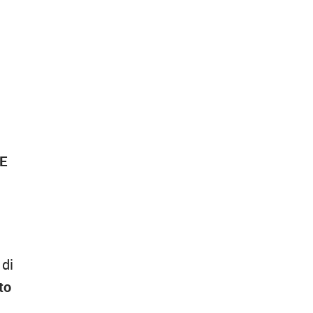
TE
 di
to