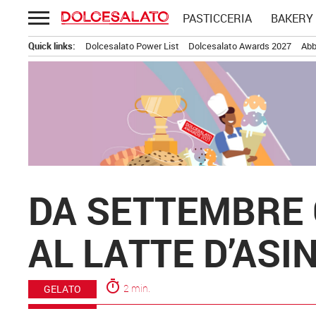
Passa
PASTICCERIA
BAKERY
al
contenuto
Quick links:
Dolcesalato Power List
Dolcesalato Awards 2027
Abb
DA SETTEMBRE 
AL LATTE D’ASI
timer
2 min.
GELATO