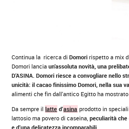
Continua la ricerca di
Domori
rispetto a mix d
Domori lancia
un’assoluta novità, una prelib
D’ASINA. Domori riesce a convogliare nello 
unicità:
il cacao finissimo Domori, nella sua v
alimenti che fin dall’antico Egitto ha mostrato t
Da sempre il
latte
d’
asina
prodotto in speciali
lattosio ma povero di caseina,
peculiarità che 
e d’una delicatezza incomparabili.