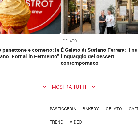
GELATO
 panettone e cornetto: le
È Gelato di Stefano Ferrara: il n
rano. Fornai in Fermento”
linguaggio del dessert
contemporaneo
keyboard_arrow_down
keyboard_arrow_down
MOSTRA TUTTI
PASTICCERIA
BAKERY
GELATO
CAFF
TREND
VIDEO