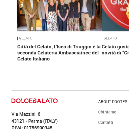
GELATO
GELATO
Città del Gelato, L’Iseo di Triuggio è la
Gelato gusto
seconda Gelateria Ambasciatrice del
novità di “G
Gelato Italiano
ABOUT FOOTER
Chi siamo
Via Mazzini, 6
43121 - Parma (ITALY)
Contatti
P.IVA: 01756990345