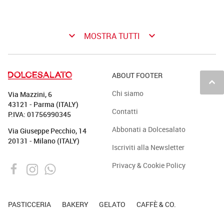
keyboard_arrow_down
keyboard_arrow_down
MOSTRA TUTTI
ABOUT FOOTER
keyboard_arrow_up
Chi siamo
Via Mazzini, 6
43121 - Parma (ITALY)
Contatti
P.IVA: 01756990345
Abbonati a Dolcesalato
Via Giuseppe Pecchio, 14
20131 - Milano (ITALY)
Iscriviti alla Newsletter
Privacy & Cookie Policy
PASTICCERIA
BAKERY
GELATO
CAFFÈ & CO.