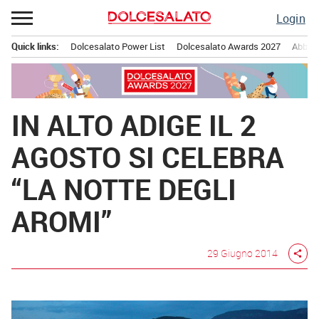
Passa
Login
al
contenuto
Quick links:
Dolcesalato Power List
Dolcesalato Awards 2027
Abbona
Menu principale
IN ALTO ADIGE IL 2
AGOSTO SI CELEBRA
“LA NOTTE DEGLI
AROMI”
29 Giugno 2014
share