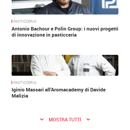
PASTICCERIA
Antonio Bachour e Polin Group: i nuovi progetti
di innovazione in pasticceria
PASTICCERIA
Iginio Massari all’Aromacademy di Davide
Malizia
keyboard_arrow_down
keyboard_arrow_down
MOSTRA TUTTI