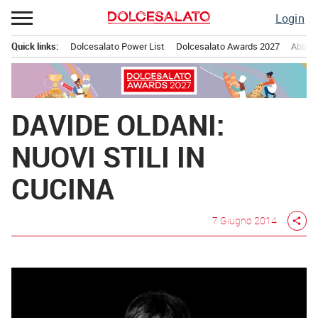
Passa
Login
al
contenuto
Quick links:
Dolcesalato Power List
Dolcesalato Awards 2027
Abbona
Menu principale
DAVIDE OLDANI:
NUOVI STILI IN
CUCINA
7 Giugno 2014
share