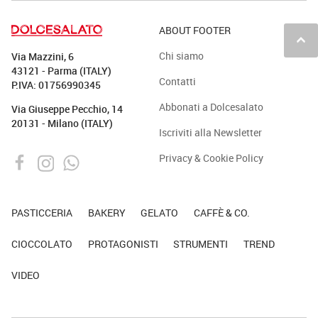
ABOUT FOOTER
keyboard_arrow_up
Chi siamo
Via Mazzini, 6
43121 - Parma (ITALY)
Contatti
P.IVA: 01756990345
Abbonati a Dolcesalato
Via Giuseppe Pecchio, 14
20131 - Milano (ITALY)
Iscriviti alla Newsletter
Privacy & Cookie Policy
PASTICCERIA
BAKERY
GELATO
CAFFÈ & CO.
CIOCCOLATO
PROTAGONISTI
STRUMENTI
TREND
VIDEO