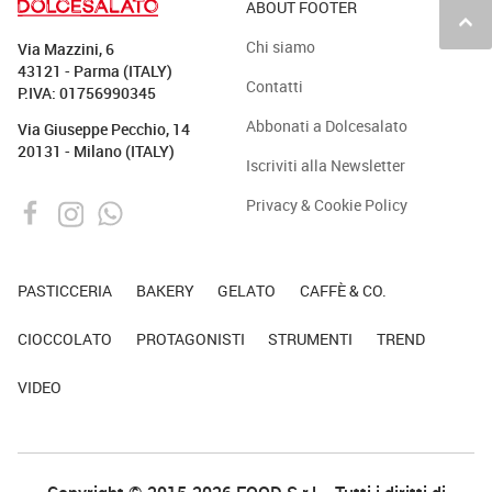
ABOUT FOOTER
keyboard_arrow_up
Chi siamo
Via Mazzini, 6
43121 - Parma (ITALY)
Contatti
P.IVA: 01756990345
Abbonati a Dolcesalato
Via Giuseppe Pecchio, 14
20131 - Milano (ITALY)
Iscriviti alla Newsletter
Privacy & Cookie Policy
PASTICCERIA
BAKERY
GELATO
CAFFÈ & CO.
CIOCCOLATO
PROTAGONISTI
STRUMENTI
TREND
VIDEO