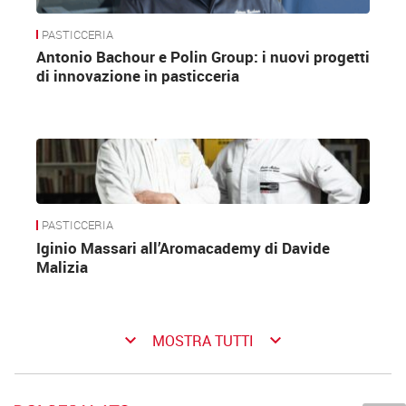
PASTICCERIA
Antonio Bachour e Polin Group: i nuovi progetti
di innovazione in pasticceria
PASTICCERIA
Iginio Massari all’Aromacademy di Davide
Malizia
keyboard_arrow_down
keyboard_arrow_down
MOSTRA TUTTI