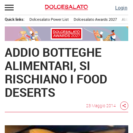
Passa
Login
al
contenuto
Quick links:
Dolcesalato Power List
Dolcesalato Awards 2027
Abbona
Menu principale
ADDIO BOTTEGHE
ALIMENTARI, SI
RISCHIANO I FOOD
DESERTS
23 Maggio 2014
share