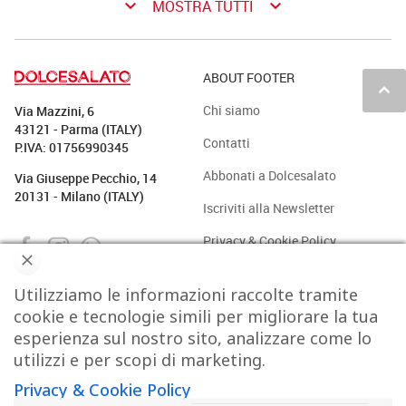
keyboard_arrow_down
keyboard_arrow_down
MOSTRA TUTTI
ABOUT FOOTER
keyboard_arrow_up
Chi siamo
Via Mazzini, 6
43121 - Parma (ITALY)
Contatti
P.IVA: 01756990345
Abbonati a Dolcesalato
Via Giuseppe Pecchio, 14
20131 - Milano (ITALY)
Iscriviti alla Newsletter
Privacy & Cookie Policy
Utilizziamo le informazioni raccolte tramite
PASTICCERIA
BAKERY
GELATO
CAFFÈ & CO.
cookie e tecnologie simili per migliorare la tua
esperienza sul nostro sito, analizzare come lo
CIOCCOLATO
PROTAGONISTI
STRUMENTI
TREND
utilizzi e per scopi di marketing.
Privacy & Cookie Policy
VIDEO