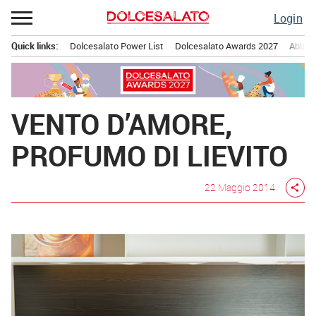
Passa
Login
al
contenuto
Quick links:
Dolcesalato Power List
Dolcesalato Awards 2027
Abbona
Menu principale
VENTO D’AMORE,
PROFUMO DI LIEVITO
22 Maggio 2014
share