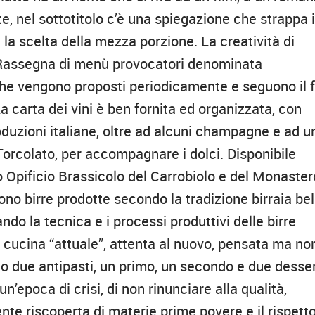
te, nel sottotitolo c’è una spiegazione che strappa i
: la scelta della mezza porzione. La creatività di
 Rassegna di menù provocatori denominata
che vengono proposti periodicamente e seguono il f
La carta dei vini è ben fornita ed organizzata, con
roduzioni italiane, oltre ad alcuni champagne e ad u
e Torcolato, per accompagnare i dolci. Disponibile
lo Opificio Brassicolo del Carrobiolo e del Monaster
no birre prodotte secondo la tradizione birraia be
do la tecnica e i processi produttivi delle birre
 cucina “attuale”, attenta al nuovo, pensata ma non
to due antipasti, un primo, un secondo e due desser
n’epoca di crisi, di non rinunciare alla qualità,
gente riscoperta di materie prime povere e il rispett