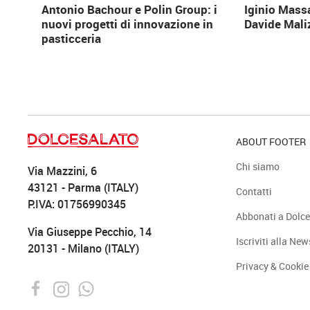
Antonio Bachour e Polin Group: i
Iginio Mass
nuovi progetti di innovazione in
Davide Mali
pasticceria
ABOUT FOOTER
Chi siamo
Via Mazzini, 6
43121 - Parma (ITALY)
Contatti
P.IVA: 01756990345
Abbonati a Dolce
Via Giuseppe Pecchio, 14
Iscriviti alla New
20131 - Milano (ITALY)
Privacy & Cookie