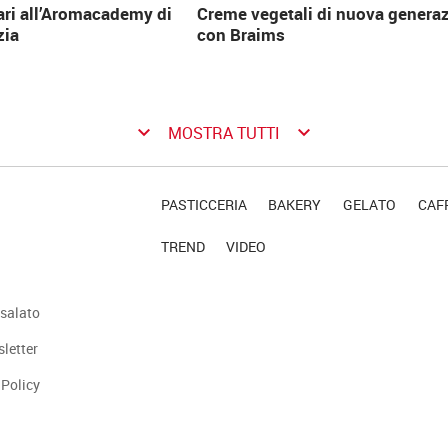
ari all’Aromacademy di
Creme vegetali di nuova genera
zia
con Braims
keyboard_arrow_down
keyboard_arrow_down
MOSTRA TUTTI
PASTICCERIA
BAKERY
GELATO
CAFF
TREND
VIDEO
salato
sletter
 Policy