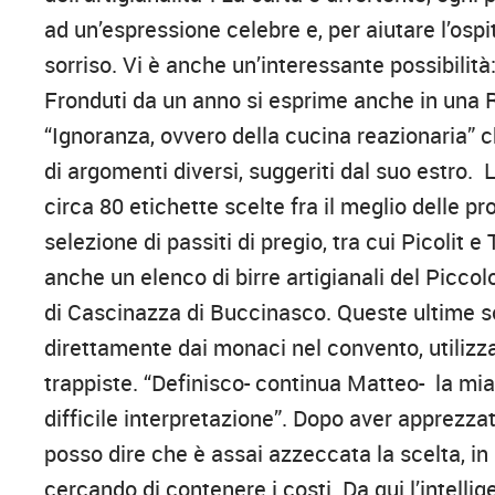
ad un’espressione celebre e, per aiutare l’ospi
sorriso. Vi è anche un’interessante possibilità
Fronduti da un anno si esprime anche in una
“Ignoranza, ovvero della cucina reazionaria” 
di argomenti diversi, suggeriti dal suo estro. 
circa 80 etichette scelte fra il meglio delle p
selezione di passiti di pregio, tra cui Picolit 
anche un elenco di birre artigianali del Picco
di Cascinazza di Buccinasco. Queste ultime so
direttamente dai monaci nel convento, utilizzan
trappiste. “Definisco- continua Matteo- la mia
difficile interpretazione”. Dopo aver apprezza
posso dire che è assai azzeccata la scelta, in u
cercando di contenere i costi. Da qui l’intelli