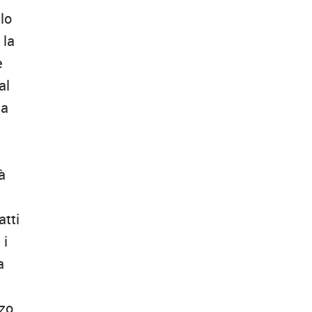
lo
 la
e
al
 a
à
atti
 i
a
zo,