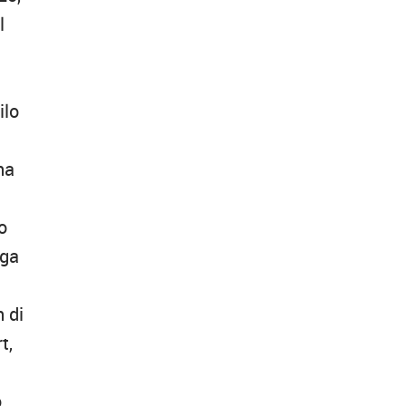
l
ilo
na
o
lga
 di
t,
o