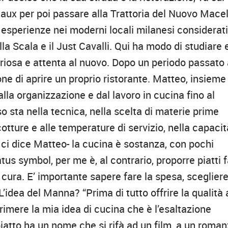
eaux per poi passare alla Trattoria del Nuovo Macel
esperienze nei moderni locali milanesi considerati
lla Scala e il Just Cavalli. Qui ha modo di studiare 
 curiosa e attenta al nuovo. Dopo un periodo passato 
ione di aprire un proprio ristorante. Matteo, insieme
alla organizzazione e dal lavoro in cucina fino al
o sta nella tecnica, nella scelta di materie prime
 cotture e alle temperature di servizio, nella capacit
– ci dice Matteo- la cucina è sostanza, con pochi
tus symbol, per me è, al contrario, proporre piatti f
cura. E’ importante sapere fare la spesa, scegliere
. L’idea del Manna? “Prima di tutto offrire la qualità 
primere la mia idea di cucina che è l’esaltazione
 piatto ha un nome che si rifà ad un film, a un roman