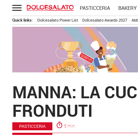
Passa
PASTICCERIA
BAKERY
al
contenuto
Quick links:
Dolcesalato Power List
Dolcesalato Awards 2027
Abb
MANNA: LA CUC
FRONDUTI
timer
5 min.
PASTICCERIA