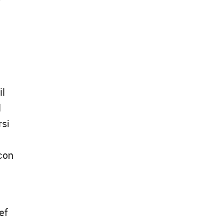
il
l
rsi
 con
ef