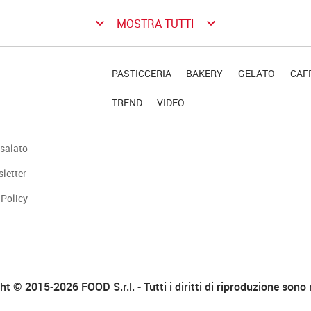
keyboard_arrow_down
keyboard_arrow_down
MOSTRA TUTTI
PASTICCERIA
BAKERY
GELATO
CAFF
TREND
VIDEO
salato
sletter
 Policy
t © 2015-2026 FOOD S.r.l. - Tutti i diritti di riproduzione sono 