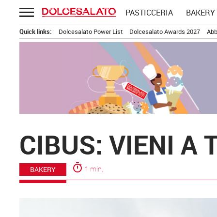
Passa
PASTICCERIA
BAKERY
al
contenuto
Quick links:
Dolcesalato Power List
Dolcesalato Awards 2027
Abb
CIBUS: VIENI A
timer
1 min.
BAKERY