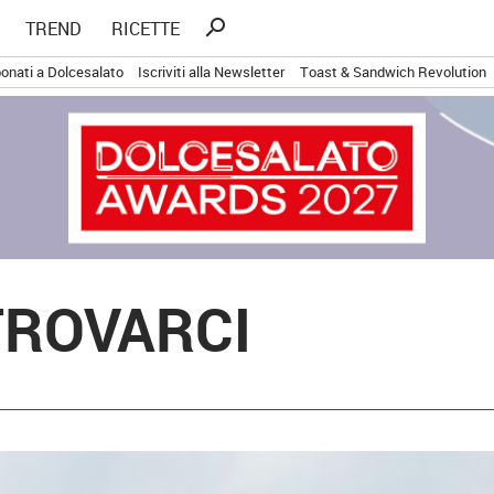
Ricerca
search
TREND
RICETTE
per:
onati a Dolcesalato
Iscriviti alla Newsletter
Toast & Sandwich Revolution
 TROVARCI