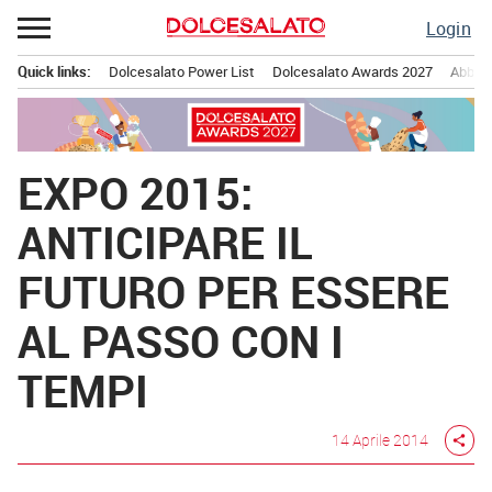
Passa
Login
al
contenuto
Quick links:
Dolcesalato Power List
Dolcesalato Awards 2027
Abbona
Menu principale
EXPO 2015:
ANTICIPARE IL
FUTURO PER ESSERE
AL PASSO CON I
TEMPI
14 Aprile 2014
share