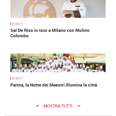
EVENTI
Sal De Riso in tour a Milano con Molino
Colombo
EVENTI
Parma, la Notte dei Maestri illumina la città
keyboard_arrow_down
keyboard_arrow_down
MOSTRA TUTTI