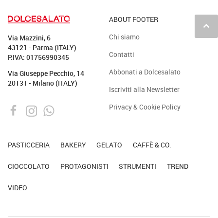
ABOUT FOOTER
keyboard_arrow_up
Chi siamo
Via Mazzini, 6
43121 - Parma (ITALY)
Contatti
P.IVA: 01756990345
Abbonati a Dolcesalato
Via Giuseppe Pecchio, 14
20131 - Milano (ITALY)
Iscriviti alla Newsletter
Privacy & Cookie Policy
PASTICCERIA
BAKERY
GELATO
CAFFÈ & CO.
CIOCCOLATO
PROTAGONISTI
STRUMENTI
TREND
VIDEO