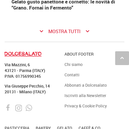
Gelato gusto panettone e cornetto: le novità di
“Grano. Fornai in Fermento”
keyboard_arrow_down
keyboard_arrow_down
MOSTRA TUTTI
ABOUT FOOTER
keyboard_arrow_up
Chi siamo
Via Mazzini, 6
43121 - Parma (ITALY)
Contatti
P.IVA: 01756990345
Abbonati a Dolcesalato
Via Giuseppe Pecchio, 14
20131 - Milano (ITALY)
Iscriviti alla Newsletter
Privacy & Cookie Policy
PASTICCERIA
BAKERY
GELATO
CAFFÈ & CO.