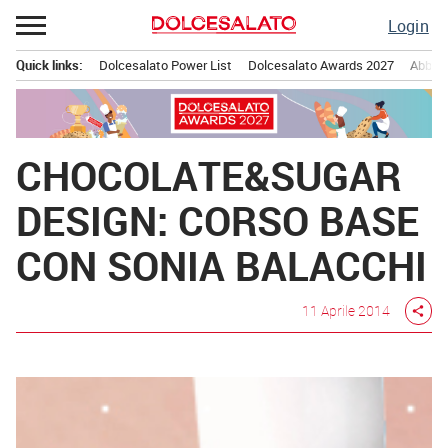
Passa
Login
al
contenuto
Quick links:
Dolcesalato Power List
Dolcesalato Awards 2027
Abbona
Menu principale
CHOCOLATE&SUGAR
DESIGN: CORSO BASE
CON SONIA BALACCHI
11 Aprile 2014
share