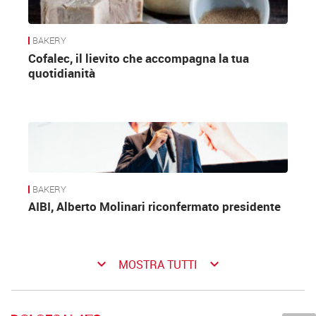
BAKERY
Cofalec, il lievito che accompagna la tua
quotidianità
BAKERY
AIBI, Alberto Molinari riconfermato presidente
keyboard_arrow_down
keyboard_arrow_down
MOSTRA TUTTI