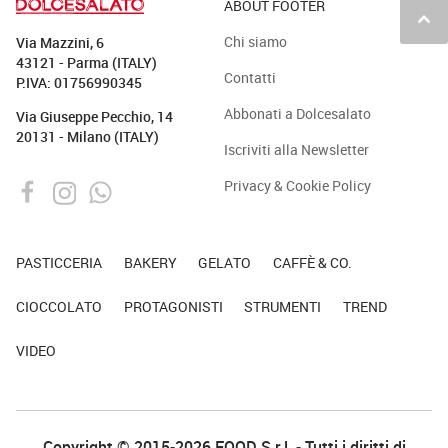
ABOUT FOOTER
keyboard_arrow_up
Chi siamo
Via Mazzini, 6
43121 - Parma (ITALY)
Contatti
P.IVA: 01756990345
Abbonati a Dolcesalato
Via Giuseppe Pecchio, 14
20131 - Milano (ITALY)
Iscriviti alla Newsletter
Privacy & Cookie Policy
PASTICCERIA
BAKERY
GELATO
CAFFÈ & CO.
CIOCCOLATO
PROTAGONISTI
STRUMENTI
TREND
VIDEO
Copyright © 2015-2026 FOOD S.r.l. - Tutti i diritti di