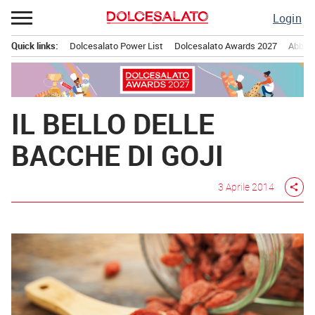
Passa
Login
al
contenuto
Quick links:
Dolcesalato Power List
Dolcesalato Awards 2027
Abbona
Menu principale
IL BELLO DELLE
BACCHE DI GOJI
3 Aprile 2014
share