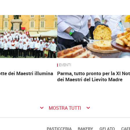
EVENTI
tte dei Maestri illumina
Parma, tutto pronto per la XI Not
dei Maestri del Lievito Madre
keyboard_arrow_down
keyboard_arrow_down
MOSTRA TUTTI
PASTICCERIA
BAKERY
GELATO
CAFF