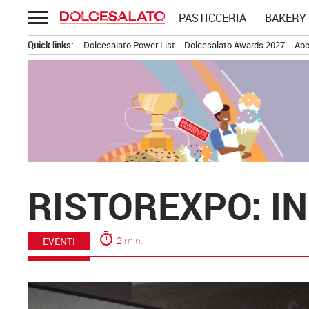
Passa
PASTICCERIA
BAKERY
al
contenuto
Quick links:
Dolcesalato Power List
Dolcesalato Awards 2027
Abb
RISTOREXPO: IN
timer
2 min.
EVENTI