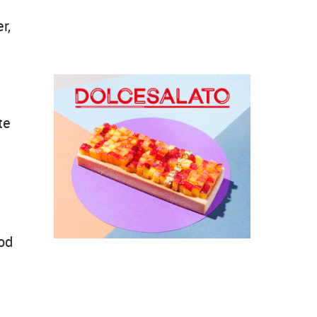
r,
te
od