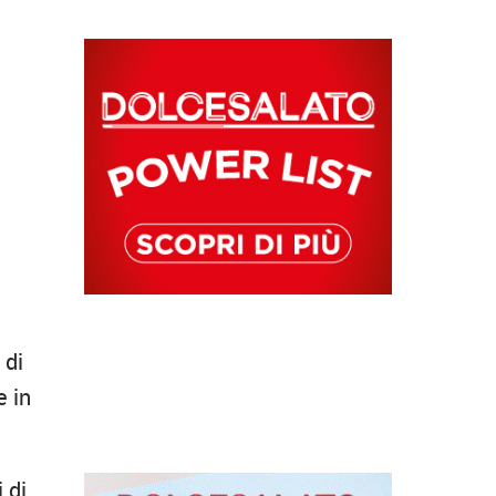
 di
e in
 di