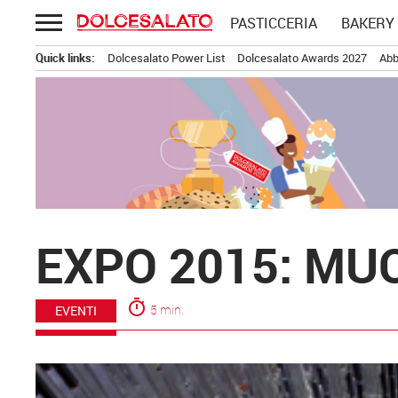
Passa
PASTICCERIA
BAKERY
al
contenuto
Quick links:
Dolcesalato Power List
Dolcesalato Awards 2027
Abb
EXPO 2015: MU
timer
5 min.
EVENTI