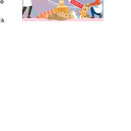
no
tà.