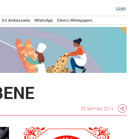
Login
DS Ambassador
WhatsApp
Elenco Whitepapers
BENE
30 Gennaio 2014
share