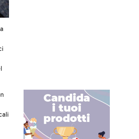
 a
ci
l
on
cali